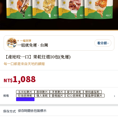
⭐ 一組划算
看分類 ›
一組就免運 · 台灣
【產地咬一口】果乾任選10包(免運)
每一口都是來自天地的饋贈
1,088
NT$
玉米粒脆片
香蒜脆片
洋蔥脆片
愛文芒果乾
櫻桃番茄乾
›
規格
珍珠芭樂乾
情人果乾
香橙圓片
紅心芭樂乾
寶島野菜脆片
黃金柚子皮
保存時間依包裝標示
保存方式