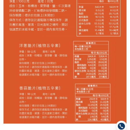
−
+
珍珠芭樂乾*1
−
+
情人果乾*1
−
+
香橙圓片*1
−
+
紅心芭樂乾*1
−
+
寶島野菜脆片*1