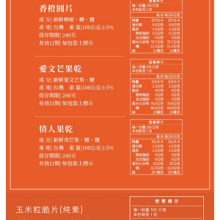
請選購商品（任選 10 件）
−
+
玉米粒脆片*1
−
+
香蒜脆片*1
−
+
洋蔥脆片*1
−
+
愛文芒果乾*1
−
+
櫻桃番茄乾*1