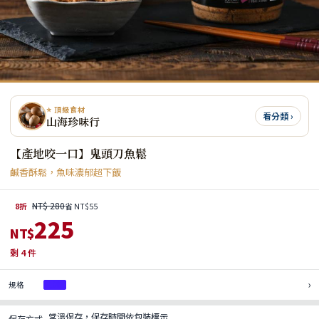
⭐ 頂級食材
看分類 ›
山海珍味行
【產地咬一口】鬼頭刀魚鬆
鹹香酥鬆，魚味濃郁超下飯
NT$ 280
8折
省 NT$55
225
NT$
剩
4
件
›
規格
1罐
常溫保存，保存時間依包裝標示
保存方式