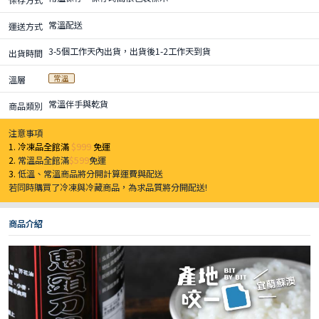
常溫配送
運送方式
3-5個工作天內出貨，出貨後1-2工作天到貨
出貨時間
常溫
溫層
常溫伴手與乾貨
商品類別
注意事項
1. 冷凍品全館滿
$999
免運
2.
常溫品全館滿
$599
免運
3.
低溫、常溫商品將分開計算運費與配送
若同時購買了冷凍與冷藏商品，為求品質將分開配送!
商品介紹