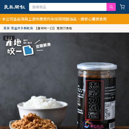
公司全品項與上游供應商均未採用問題油品，請安心購買食用
首頁
/
常溫伴手與乾貨
/
【產地咬一口】鬼頭刀魚鬆
1 / 1