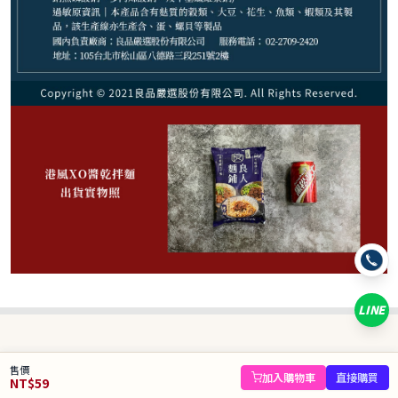
59
NT$
NT$ 88
6.7折
剩
8
件
規格
港風XO醬乾拌麵(1份)
LINE
數量
−
+
售價
庫存 8 件
加入購物車
直接購買
NT$
59