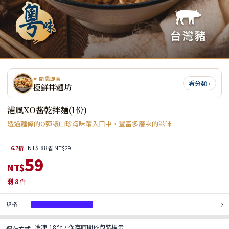
⭐ 開袋即香
看分類 ›
極鮮拌麵坊
港風XO醬乾拌麵(1份)
透過麵條的Q彈讓山珍海味躍入口中，豐富多層次的滋味
NT$ 88
6.7折
省 NT$29
59
NT$
剩
8
件
›
規格
港風XO醬乾拌麵(1份)
冷凍-18°c，保存時間依包裝標示
保存方式