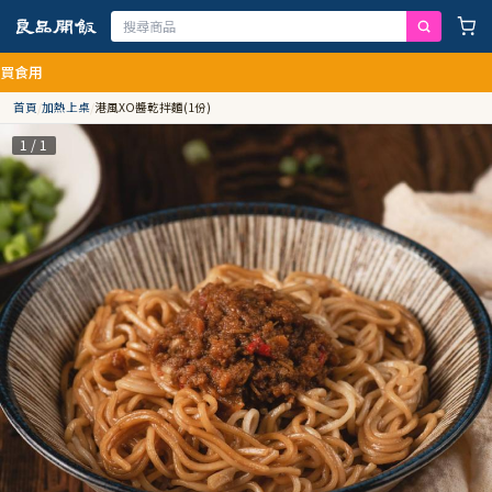
首頁
/
加熱上桌
/
港風XO醬乾拌麵(1份)
1 / 1