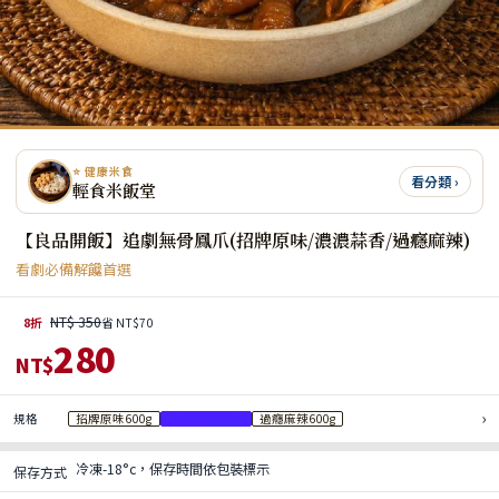
⭐ 健康米食
看分類 ›
輕食米飯堂
【良品開飯】追劇無骨鳳爪(招牌原味/濃濃蒜香/過癮麻辣)
看劇必備解饞首選
NT$ 350
8折
省 NT$70
280
NT$
›
規格
招牌原味600g
濃濃蒜香600g
過癮麻辣600g
冷凍-18°c，保存時間依包裝標示
保存方式