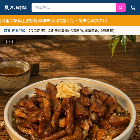
與上游供應商均未採用問題油品，請安心購買食用
首頁
/
輕鬆開飯
/
【良品開飯】追劇無骨鳳爪(招牌原味/濃濃蒜香/過癮麻辣)
1 / 1