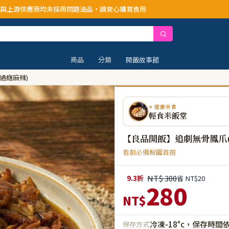
題油品，請安心購買食用
商品
分類
開飯故事館
過癮麻辣)
⭐ 健康米食
輕食米飯堂
【良品開飯】追劇無骨鳳爪(
看劇必備解饞首選
NT$ 300
9.3折
省 NT$20
280
NT$
冷凍-18°c，保存時間
保存方式