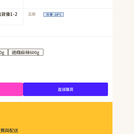
貨後1-2
溫層
冷凍 -18°C
0g
過癮麻辣600g
直接購買
運費與配送