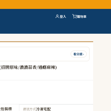
登入
購物車
看分類 ›
招牌原味/濃濃蒜香/過癮麻辣)
依包裝標
冷凍宅配
運送方式