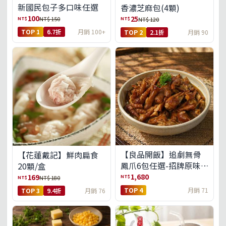
新國民包子多口味任選
香濃芝麻包(4顆)
100
25
NT$
NT$
NT$ 150
NT$ 120
TOP 1
6.7折
月銷 100+
TOP 2
2.1折
月銷 90
【良品開飯】追劇無骨
【花蓮戴記】鮮肉扁食
鳳爪6包任選-招牌原味/
20顆/盒
濃濃蒜香/過癮麻辣(免運
1,680
169
NT$
NT$
NT$ 180
組)
TOP 4
月銷 71
TOP 3
9.4折
月銷 76