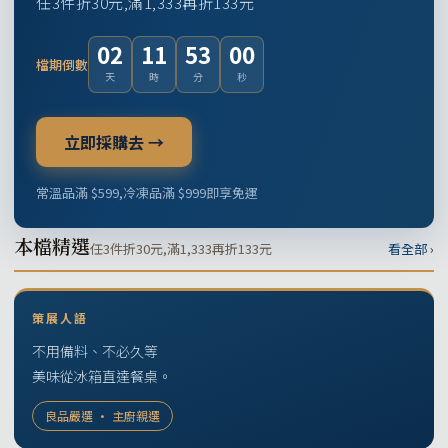
任3件折30元,滿1,333再折133元
02
11
52
59
檔期倒數
天
時
分
秒
立即採購去 →
常溫品滿 $599,冷凍品滿 $999即享免運
本檔精選
任3件折30元,滿1,333再折133元
看全部 ›
策展人語
不用備料、不必久等
美味從冰箱直達餐桌。
良品嚴選 · 主廚親選