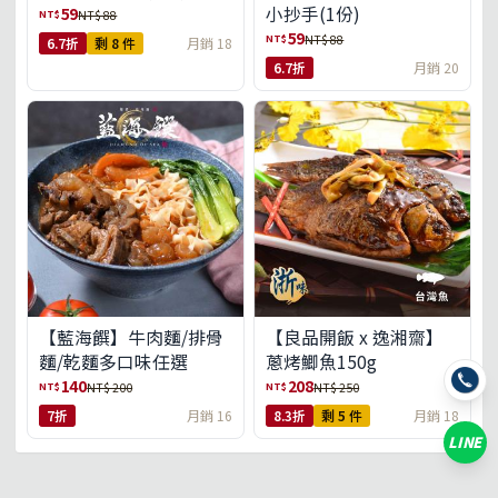
小抄手(1份)
59
NT$
NT$ 88
59
NT$
NT$ 88
6.7折
剩 8 件
月銷 18
6.7折
月銷 20
【藍海饌】牛肉麵/排骨
【良品開飯 x 逸湘齋】
麵/乾麵多口味任選
蔥烤鯽魚150g
140
208
NT$
NT$
NT$ 200
NT$ 250
7折
月銷 16
8.3折
剩 5 件
月銷 18
LINE