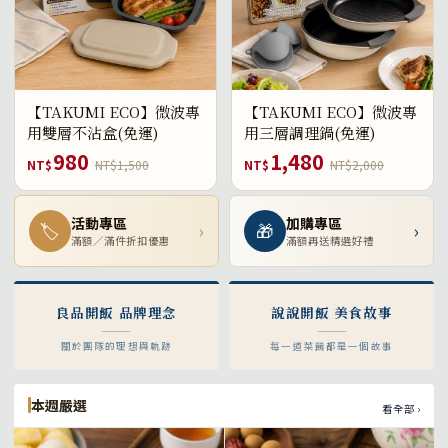
【TAKUMI ECO】微波專
【TAKUMI ECO】微波專
用雙層不沾盒(免運)
用三層調理鍋(免運)
980
1,480
NT$
NT$1,500
NT$
NT$2,000
活動專區
加購專區
🏷
›
🎁
›
滿額／滿件折扣優惠
滿額再送精選好禮
良品開飯 品牌理念
說說開飯 美食故事
關於團隊的理想與軌跡
每一道菜餚都是一個故事
本週嚴選
看全部 ›