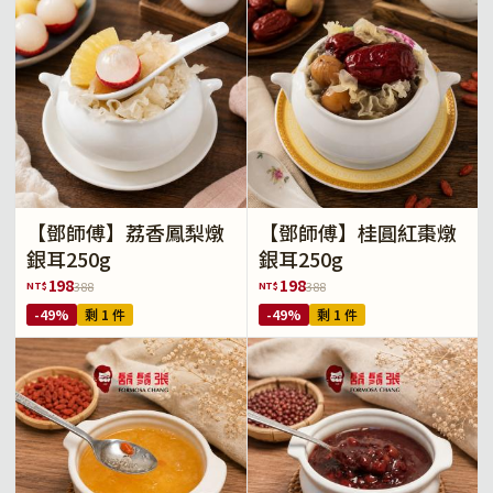
【鄧師傅】荔香鳳梨燉
【鄧師傅】桂圓紅棗燉
銀耳250g
銀耳250g
198
198
NT$
NT$
388
388
-49%
剩 1 件
-49%
剩 1 件