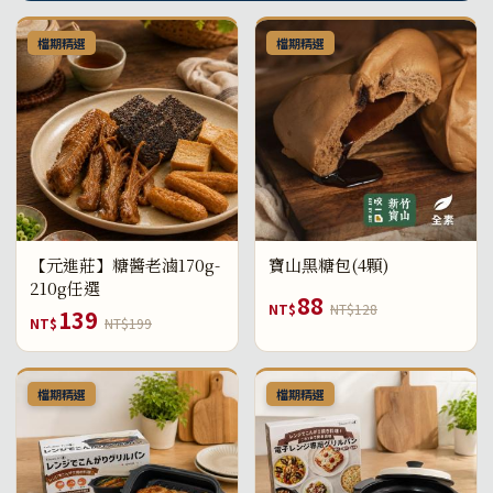
檔期精選
檔期精選
【元進莊】糖醬老滷170g-
寶山黑糖包(4顆)
210g任選
88
NT$
NT$128
139
NT$
NT$199
檔期精選
檔期精選