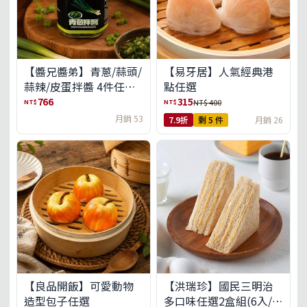
【醬兄醬弟】青蔥/蒜頭/
【易牙居】人氣經典港
蒜辣/皮蛋拌醬 4件任選
點任選
(免運組)
766
315
NT$
NT$
NT$ 400
月銷 53
7.9折
剩 5 件
月銷 26
【良品開飯】可愛動物
【洪瑞珍】國民三明治
造型包子任選
多口味任選2盒組(6入/