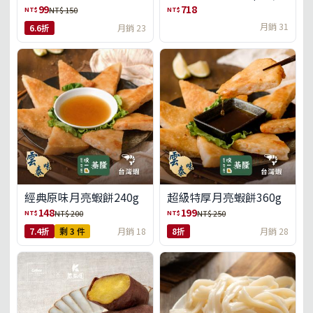
盒)(免運)
99
718
NT$
NT$
NT$ 150
月銷 31
6.6折
月銷 23
經典原味月亮蝦餅240g
超級特厚月亮蝦餅360g
148
199
NT$
NT$
NT$ 200
NT$ 250
7.4折
剩 3 件
月銷 18
8折
月銷 28