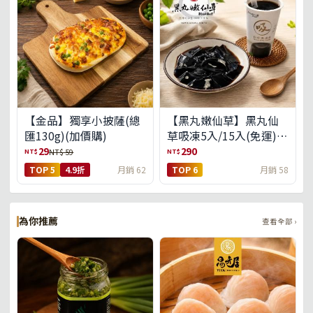
【金品】獨享小披薩(總
【黑丸嫩仙草】黑丸仙
匯130g)(加價購)
草吸凍5入/15入(免運)
(預購中8/14出貨)
29
290
NT$
NT$
NT$ 59
TOP 5
4.9折
月銷 62
TOP 6
月銷 58
為你推薦
查看全部 ›