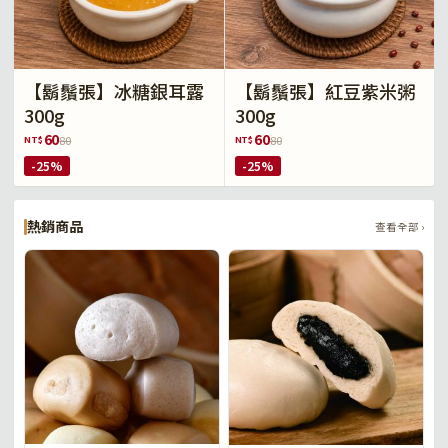
【鬍鬚張】冰糖銀耳露
【鬍鬚張】紅豆紫米粥
300g
300g
60
60
NT$
NT$
80
80
-25%
-25%
熱銷商品
查看全部 ›