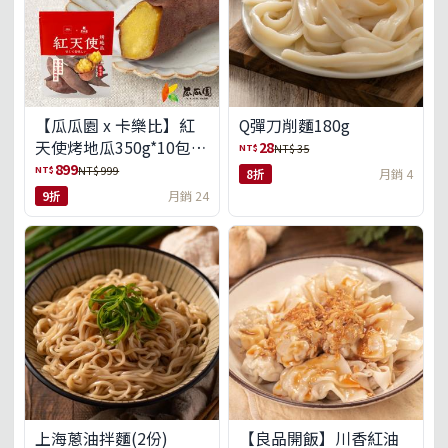
【瓜瓜園 x 卡樂比】紅
Q彈刀削麵180g
天使烤地瓜350g*10包
28
NT$
NT$ 35
(免運組)
899
NT$
NT$ 999
8折
月銷 4
9折
月銷 24
上海蔥油拌麵(2份)
【良品開飯】川香紅油