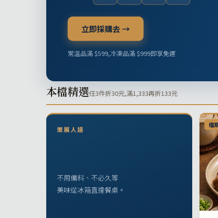
立即採購去 →
常溫品滿 $599,冷凍品滿 $999即享免運
本檔精選
任3件折30元,滿1,333再折133元
檔
策展人語
不用備料、不必久等
美味從冰箱直達餐桌。