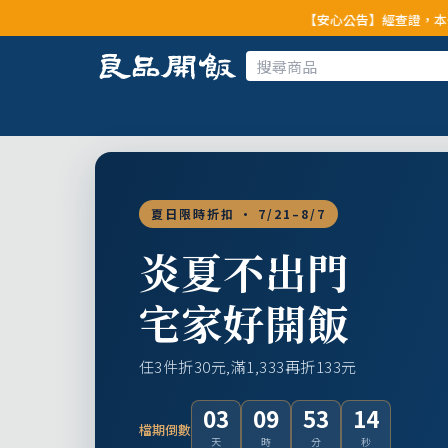
【安心公告】經查證，本公司全品項與上
夏日限時折扣 · 7/21–8/7
炎夏不出門
宅家好開飯
任3件折30元,滿1,333再折133元
03
09
53
12
檔期倒數
天
時
分
秒