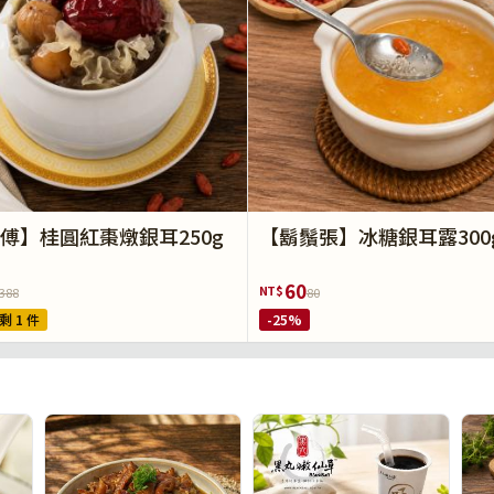
傅】桂圓紅棗燉銀耳250g
【鬍鬚張】冰糖銀耳露300
60
NT$
388
80
剩 1 件
-25%