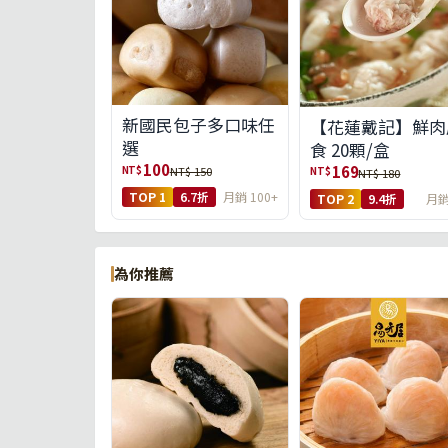
新國民包子多口味任
【花蓮戴記】鮮肉
選
食 20顆/盒
100
169
NT$
NT$ 150
NT$
NT$ 180
TOP 1
6.7折
月銷 100+
TOP 2
9.4折
月銷
為你推薦