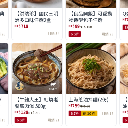
典
【洪瑞珍】國民三明
【良品開飯】可愛動
Q
治多口味任選2盒組
物造型包子任選
NT
(6入/盒)(免運)
718
99
NT$
NT$
NT$ 150
8
月銷 34
 26
6.6折
月銷 23
/
【牛雜大王】紅燒老
上海蔥油拌麵(2份)
【
味
饕筋肉湯 500g
油
59
NT$
NT$ 88
138
NT$
NT
NT$ 210
6.7折
剩 10 件
月銷 18
 19
6.6折
月銷 21
6