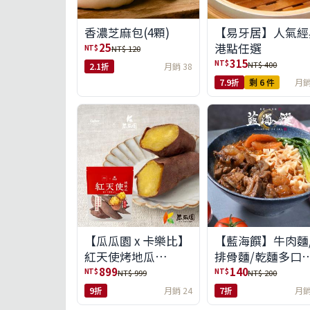
【易牙居】人氣經
香濃芝麻包(4顆)
港點任選
25
NT$
NT$ 120
315
NT$
NT$ 400
2.1折
月銷 38
7.9折
剩 6 件
月銷
【瓜瓜園 x 卡樂比】
【藍海饌】牛肉麵
紅天使烤地瓜
排骨麵/乾麵多口
350g*10包(免運組)
任選
899
140
NT$
NT$
NT$ 999
NT$ 200
9折
月銷 24
7折
月銷