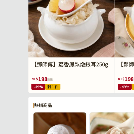
【鄧師傅】荔香鳳梨燉銀耳250g
【鄧師
198
198
NT$
NT$
388
-49%
剩 1 件
-49%
熱銷商品