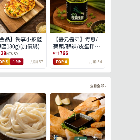
金品】獨享小披薩
【醬兄醬弟】青蔥/
總匯130g)(加價購)
蒜頭/蒜辣/皮蛋拌醬
4件任選(免運組)
29
766
$
NT$
NT$ 59
OP 5
4.9折
月銷 57
TOP 6
月銷 54
查看全部 ›