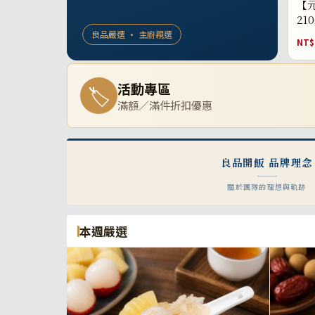
【元
21
良品嚴選 · 主廚親選
NT$
活動專區
🏷
滿額／滿件折扣優惠
良品開飯 品牌理念
關於團隊的理想與軌跡
本週嚴選