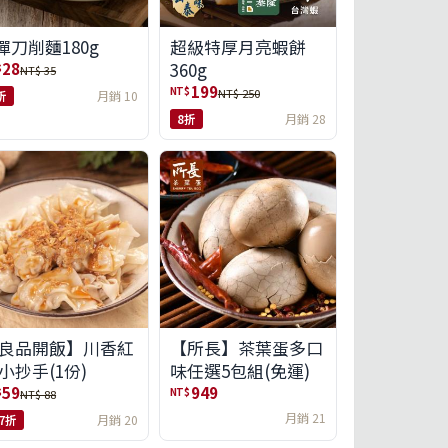
彈刀削麵180g
超級特厚月亮蝦餅
360g
28
$
NT$ 35
199
NT$
NT$ 250
折
月銷 10
8折
月銷 28
良品開飯】川香紅
【所長】茶葉蛋多口
小抄手(1份)
味任選5包組(免運)
59
949
$
NT$
NT$ 88
月銷 21
.7折
月銷 20