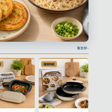
看全部 ›
選
檔期精選