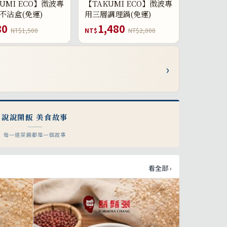
UMI ECO】微波專
【TAKUMI ECO】微波專
不沾盒(免運)
用三層調理鍋(免運)
80
1,480
NT$1,500
NT$
NT$2,000
›
說說開飯 美食故事
每一道菜餚都是一個故事
看全部 ›