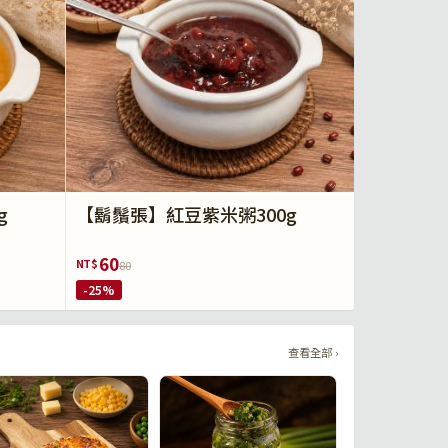
g
【鬍鬚張】紅豆紫米粥300g
60
NT$
80
-25%
查看全部 ›