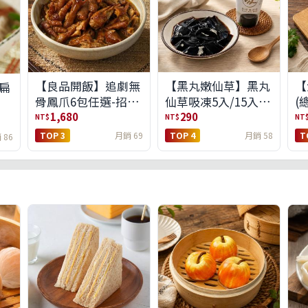
【良品開飯】追劇無
【黑丸嫩仙草】黑丸
【
扁
骨鳳爪6包任選-招牌
仙草吸凍5入/15入
(
原味/濃濃蒜香/過癮
(免運)(預購中8/14出
1,680
290
NT$
NT$
NT
麻辣(免運組)
貨)
TOP 3
月銷 69
TOP 4
月銷 58
T
 86