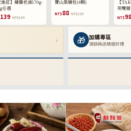
進莊】糖醬老滷170g-
寶山黑糖包(4顆)
【TAK
0g任選
用雙層
88
NT$
NT$128
139
9
NT$199
NT$
加購專區
🎁
›
滿額再送精選好禮