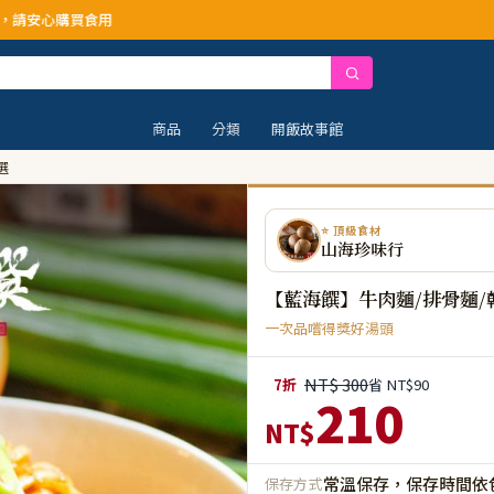
商品
分類
開飯故事館
選
⭐ 頂級食材
山海珍味行
【藍海饌】牛肉麵/排骨麵/
一次品嚐得獎好湯頭
NT$ 300
7折
省 NT$90
210
NT$
常溫保存，保存時間依
保存方式