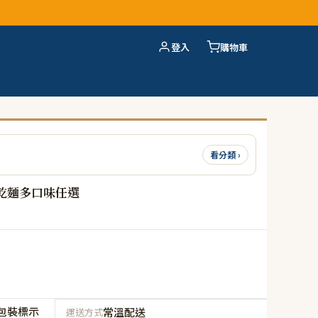
登入
購物車
看分類 ›
乾麵多口味任選
包裝標示
常溫配送
運送方式