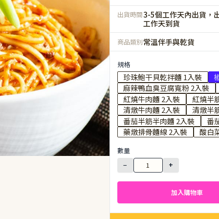
3-5個工作天內出貨，出
出貨時間
工作天到貨
常溫伴手與乾貨
商品類別
規格
珍珠鮑干貝乾拌麵 1入裝
麻辣鴨血臭豆腐寬粉 2入裝
紅燒牛肉麵 2入裝
紅燒半筋
清燉牛肉麵 2入裝
清燉半筋
番茄半筋半肉麵 2入裝
番
藥燉排骨麵線 2入裝
酸白菜
數量
−
+
加入購物車