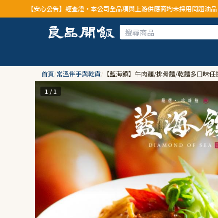
】經查證，本公司全品項與上游供應商均未採用問題油品，請安心購買食用
首頁
/
常溫伴手與乾貨
/
【藍海饌】牛肉麵/排骨麵/乾麵多口味任
1 / 1