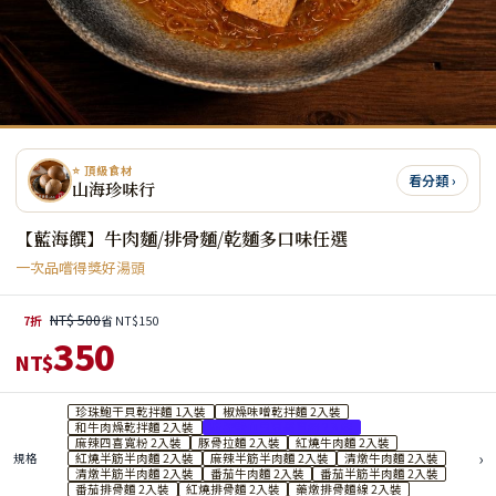
⭐ 頂級食材
看分類 ›
山海珍味行
【藍海饌】牛肉麵/排骨麵/乾麵多口味任選
一次品嚐得獎好湯頭
NT$ 500
7折
省 NT$150
350
NT$
珍珠鮑干貝乾拌麵 1入裝
椒燥味噌乾拌麵 2入裝
和牛肉燥乾拌麵 2入裝
麻辣鴨血臭豆腐寬粉 2入裝
麻辣四喜寬粉 2入裝
豚骨拉麵 2入裝
紅燒牛肉麵 2入裝
›
規格
紅燒半筋半肉麵 2入裝
麻辣半筋半肉麵 2入裝
清燉牛肉麵 2入裝
清燉半筋半肉麵 2入裝
番茄牛肉麵 2入裝
番茄半筋半肉麵 2入裝
番茄排骨麵 2入裝
紅燒排骨麵 2入裝
藥燉排骨麵線 2入裝