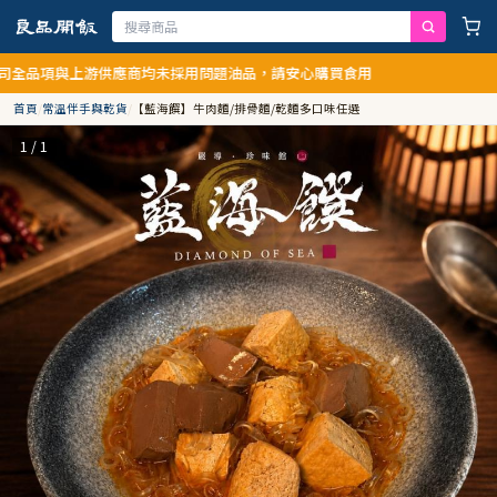
應商均未採用問題油品，請安心購買食用
首頁
/
常溫伴手與乾貨
/
【藍海饌】牛肉麵/排骨麵/乾麵多口味任選
1 / 1