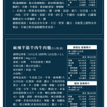
350
NT$
NT$ 500
7折
規格
珍珠鮑干貝乾拌麵 1入裝
椒燥味噌乾拌麵 2入裝
和牛肉燥乾拌麵 2入裝
麻辣鴨血臭豆腐寬粉 2入裝
麻辣四喜寬粉 2入裝
豚骨拉麵 2入裝
紅燒牛肉麵 2入裝