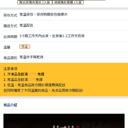
酸白菜豬肉寬粉 2入裝
胡椒豬肚雞麵 2入裝
常溫保存，保存時間依包裝標示
保存方式
常溫配送
運送方式
3-5個工作天內出貨，出貨後1-2工作天到貨
出貨時間
常溫
溫層
常溫伴手與乾貨
商品類別
注意事項
1. 冷凍品全館滿
$999
免運
2.
常溫品全館滿
$599
免運
3.
低溫、常溫商品將分開計算運費與配送
若同時購買了不同溫層的商品，為求品質將分開配送!
商品介紹