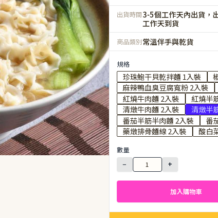
3-5個工作天內出貨，出
出貨時間
工作天到貨
常溫伴手與乾貨
商品類別
規格
珍珠鮑干貝乾拌麵 1入裝
麻辣鴨血臭豆腐寬粉 2入裝
紅燒牛肉麵 2入裝
紅燒半筋
清燉牛肉麵 2入裝
清燉半筋
番茄半筋半肉麵 2入裝
番
藥燉排骨麵線 2入裝
酸白菜
數量
−
+
加入購物車