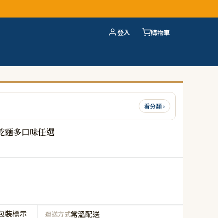
登入
購物車
看分類 ›
乾麵多口味任選
包裝標示
常溫配送
運送方式