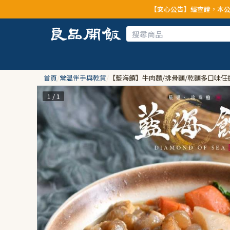
【安心公告】經查證，本公司全品項與上游供
首頁
/
常溫伴手與乾貨
/
【藍海饌】牛肉麵/排骨麵/乾麵多口味任
1 / 1