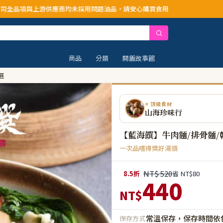
應商均未採用問題油品，請安心購買食用
商品
分類
開飯故事館
選
⭐ 頂級食材
山海珍味行
【藍海饌】牛肉麵/排骨麵/
一次品嚐得獎好湯頭
NT$ 520
8.5折
省 NT$80
440
NT$
常溫保存，保存時間依
保存方式