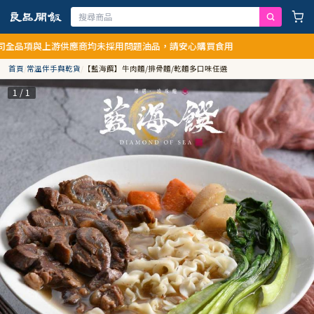
應商均未採用問題油品，請安心購買食用
首頁
/
常溫伴手與乾貨
/
【藍海饌】牛肉麵/排骨麵/乾麵多口味任選
1 / 1