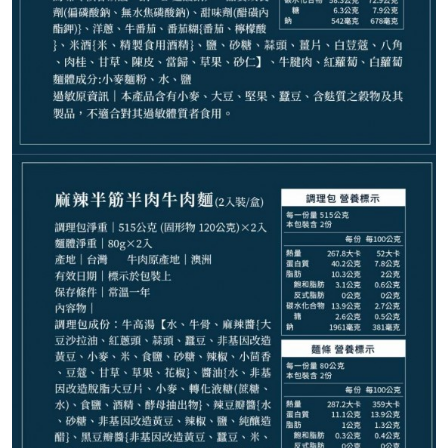
440
NT$
NT$ 520
8.5折
規格
珍珠鮑干貝乾拌麵 1入裝
椒燥味噌乾拌麵 2入裝
和牛肉燥乾拌麵 2入裝
麻辣鴨血臭豆腐寬粉 2入裝
麻辣四喜寬粉 2入裝
豚骨拉麵 2入裝
紅燒牛肉麵 2入裝