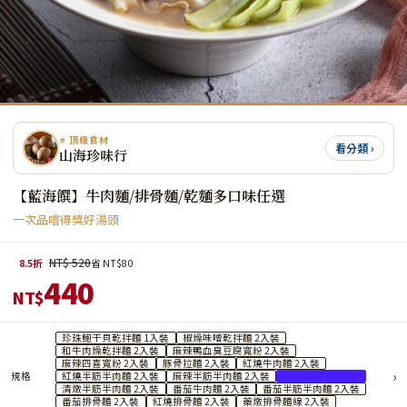
⭐ 頂級食材
看分類 ›
山海珍味行
【藍海饌】牛肉麵/排骨麵/乾麵多口味任選
一次品嚐得獎好湯頭
NT$ 520
8.5折
省 NT$80
440
NT$
珍珠鮑干貝乾拌麵 1入裝
椒燥味噌乾拌麵 2入裝
和牛肉燥乾拌麵 2入裝
麻辣鴨血臭豆腐寬粉 2入裝
麻辣四喜寬粉 2入裝
豚骨拉麵 2入裝
紅燒牛肉麵 2入裝
›
規格
紅燒半筋半肉麵 2入裝
麻辣半筋半肉麵 2入裝
清燉牛肉麵 2入裝
清燉半筋半肉麵 2入裝
番茄牛肉麵 2入裝
番茄半筋半肉麵 2入裝
番茄排骨麵 2入裝
紅燒排骨麵 2入裝
藥燉排骨麵線 2入裝