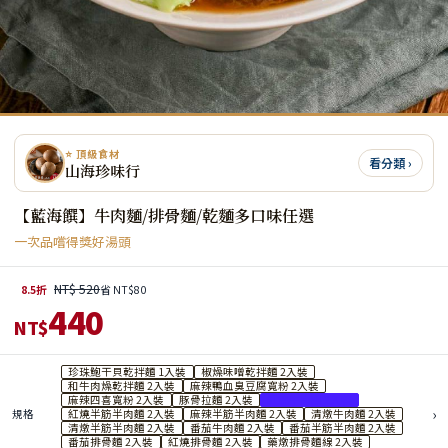
⭐ 頂級食材
看分類 ›
山海珍味行
【藍海饌】牛肉麵/排骨麵/乾麵多口味任選
一次品嚐得獎好湯頭
NT$ 520
8.5折
省 NT$80
440
NT$
珍珠鮑干貝乾拌麵 1入裝
椒燥味噌乾拌麵 2入裝
和牛肉燥乾拌麵 2入裝
麻辣鴨血臭豆腐寬粉 2入裝
麻辣四喜寬粉 2入裝
豚骨拉麵 2入裝
紅燒牛肉麵 2入裝
›
規格
紅燒半筋半肉麵 2入裝
麻辣半筋半肉麵 2入裝
清燉牛肉麵 2入裝
清燉半筋半肉麵 2入裝
番茄牛肉麵 2入裝
番茄半筋半肉麵 2入裝
番茄排骨麵 2入裝
紅燒排骨麵 2入裝
藥燉排骨麵線 2入裝