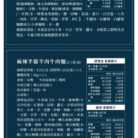
440
NT$
NT$ 520
8.5折
規格
珍珠鮑干貝乾拌麵 1入裝
椒燥味噌乾拌麵 2入裝
和牛肉燥乾拌麵 2入裝
麻辣鴨血臭豆腐寬粉 2入裝
麻辣四喜寬粉 2入裝
豚骨拉麵 2入裝
紅燒牛肉麵 2入裝