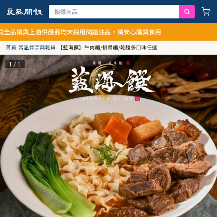
應商均未採用問題油品，請安心購買食用
首頁
/
常溫伴手與乾貨
/
【藍海饌】牛肉麵/排骨麵/乾麵多口味任選
1 / 1