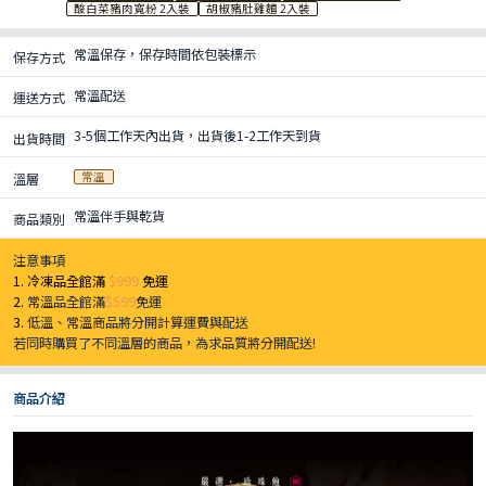
酸白菜豬肉寬粉 2入裝
胡椒豬肚雞麵 2入裝
常溫保存，保存時間依包裝標示
保存方式
常溫配送
運送方式
3-5個工作天內出貨，出貨後1-2工作天到貨
出貨時間
常溫
溫層
常溫伴手與乾貨
商品類別
注意事項
1. 冷凍品全館滿
$999
免運
2.
常溫品全館滿
$599
免運
3.
低溫、常溫商品將分開計算運費與配送
若同時購買了不同溫層的商品，為求品質將分開配送!
商品介紹