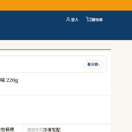
登入
購物車
看分類 ›
 220g
依包裝標
冷凍宅配
運送方式