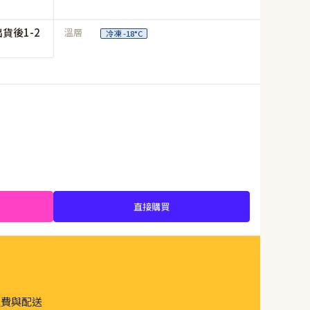
貨後1-2
溫層
冷凍 -18°C
直接購買
運費與配送