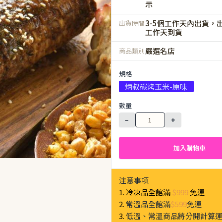
示
3-5個工作天內出貨，出
出貨時間
工作天到貨
嚴選名店
商品類別
規格
炳叔碳烤玉米-原味
數量
−
+
加入購物車
注意事項
1. 冷凍品全館滿
$999
免運
2.
常溫品全館滿
$599
免運
3.
低溫、常溫商品將分開計算