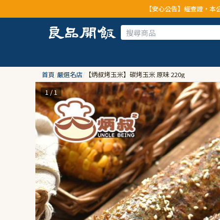
【安心公告】經查證，本公司全品項與上游供應商均
首頁
/
嚴選名店
/
【炳叔烤玉米】碳烤玉米 原味 220g
1 / 1