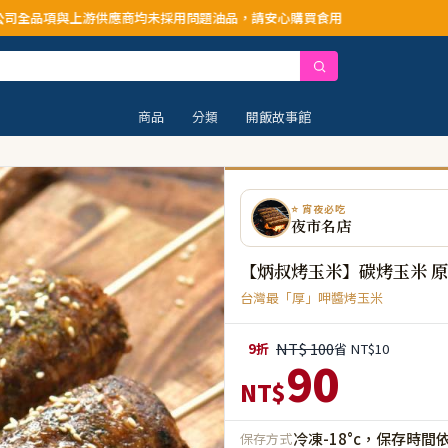
未採用問題油品，請安心購買食用
商品
分類
開飯故事館
⭐ 宵夜必吃
夜市名店
【炳叔烤玉米】碳烤玉米 原味
台灣最「厚」呷醬烤玉米
NT$ 100
9折
省 NT$10
90
NT$
冷凍-18°c，保存時間
保存方式