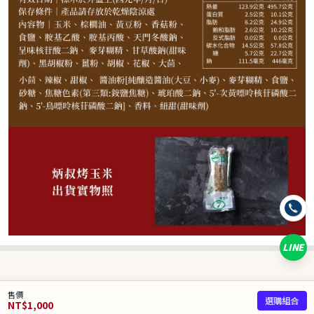
炳叔碳烤玉米-黑胡椒*1
售完
−
+
炳叔碳烤玉米-原味*1
−
+
炳叔碳烤玉米-麻辣*1
炳叔碳烤玉米-哇沙米*1
售完
−
+
炳叔碳烤玉米-綜合(小辣)*1
LINE
已選
0
/ 10 件
合計
0
NT$
售價
選購組合
NT$
1,000