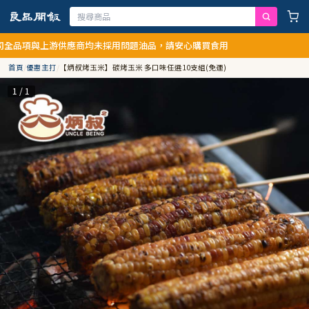
供應商均未採用問題油品，請安心購買食用
首頁
/
優惠主打
/
【炳叔烤玉米】碳烤玉米 多口味任選10支組(免運)
1 / 1