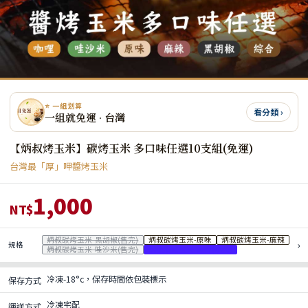
⭐ 一組划算
看分類 ›
一組就免運 · 台灣
【炳叔烤玉米】碳烤玉米 多口味任選10支組(免運)
台灣最「厚」呷醬烤玉米
1,000
NT$
炳叔碳烤玉米-黑胡椒(售完)
炳叔碳烤玉米-原味
炳叔碳烤玉米-麻辣
›
規格
炳叔碳烤玉米-哇沙米(售完)
炳叔碳烤玉米-綜合(小辣)
冷凍-18°c，保存時間依包裝標示
保存方式
冷凍宅配
運送方式