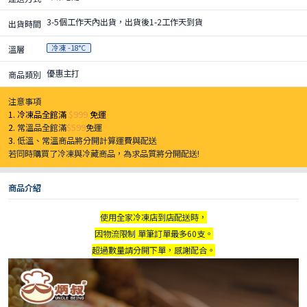
3-5個工作天內出貨，出貨後1-2工作天到貨
出貨時間
冷凍 -18°C
溫層
優惠主打
商品類別
注意事項
1. 冷凍品全館滿
$999
免運
2.
常溫品全館滿
$599
免運
3.
低溫、常溫商品將分開計算運費與配送
若同時購買了冷凍與冷藏商品，為求品質將分開配送!
商品介紹
使用全家冷凍店到店配送時，
因物流限制 單筆訂單最多60支。
超過數量請分開下單，感謝配合。