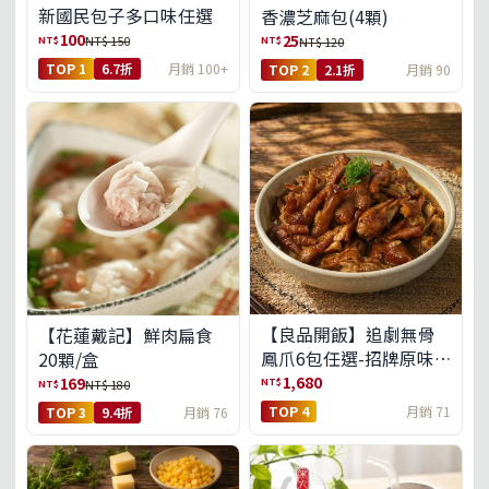
新國民包子多口味任選
香濃芝麻包(4顆)
100
25
NT$
NT$
NT$ 150
NT$ 120
TOP 1
6.7折
月銷 100+
TOP 2
2.1折
月銷 90
【良品開飯】追劇無骨
【花蓮戴記】鮮肉扁食
鳳爪6包任選-招牌原味/
20顆/盒
濃濃蒜香/過癮麻辣(免運
1,680
169
NT$
NT$
NT$ 180
組)
TOP 4
月銷 71
TOP 3
9.4折
月銷 76