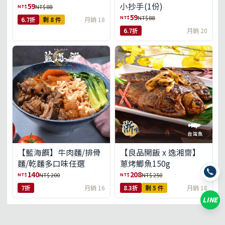
小抄手(1份)
59
NT$
NT$ 88
59
NT$
NT$ 88
6.7折
剩 8 件
月銷 18
6.7折
月銷 20
【藍海饌】牛肉麵/排骨
【良品開飯 x 逸湘齋】
麵/乾麵多口味任選
蔥烤鯽魚150g
140
208
NT$
NT$
NT$ 200
NT$ 250
7折
月銷 16
8.3折
剩 5 件
月銷 18
LINE