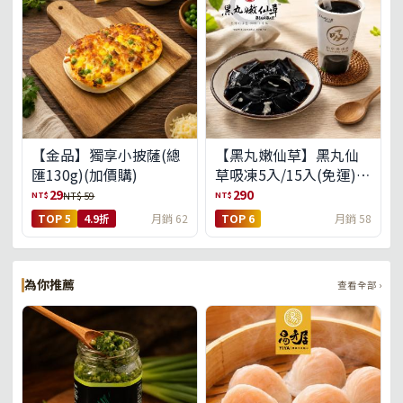
【金品】獨享小披薩(總
【黑丸嫩仙草】黑丸仙
匯130g)(加價購)
草吸凍5入/15入(免運)
(預購中8/14出貨)
29
290
NT$
NT$
NT$ 59
TOP 5
4.9折
月銷 62
TOP 6
月銷 58
為你推薦
查看全部 ›