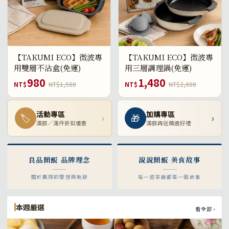
【TAKUMI ECO】微波專
【TAKUMI ECO】微波專
用雙層不沾盒(免運)
用三層調理鍋(免運)
980
1,480
NT$
NT$1,500
NT$
NT$2,000
活動專區
加購專區
🏷
›
🎁
›
滿額／滿件折扣優惠
滿額再送精選好禮
良品開飯 品牌理念
說說開飯 美食故事
關於團隊的理想與軌跡
每一道菜餚都是一個故事
本週嚴選
看全部 ›