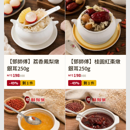
【鄧師傅】荔香鳳梨燉
【鄧師傅】桂圓紅棗燉
銀耳250g
銀耳250g
198
198
NT$
NT$
388
388
-49%
剩 1 件
-49%
剩 1 件