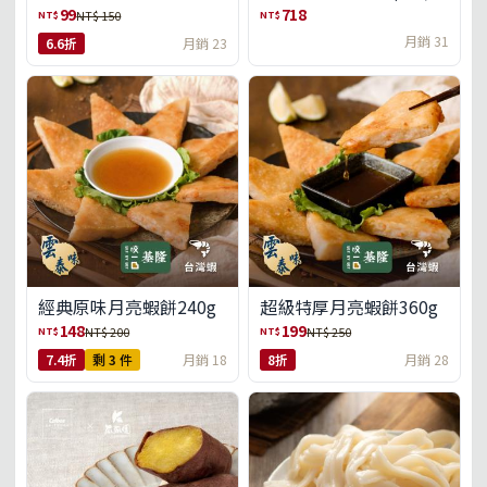
盒)(免運)
99
718
NT$
NT$
NT$ 150
月銷 31
6.6折
月銷 23
經典原味月亮蝦餅240g
超級特厚月亮蝦餅360g
148
199
NT$
NT$
NT$ 200
NT$ 250
7.4折
剩 3 件
月銷 18
8折
月銷 28