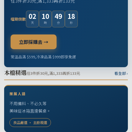
任3件折30元,滿1,333再折133元
02
10
49
17
檔期倒數
天
時
分
秒
立即採購去 →
常溫品滿 $599,冷凍品滿 $999即享免運
本檔精選
任3件折30元,滿1,333再折133元
看全部 ›
策展人語
不用備料、不必久等
美味從冰箱直達餐桌。
良品嚴選 · 主廚親選