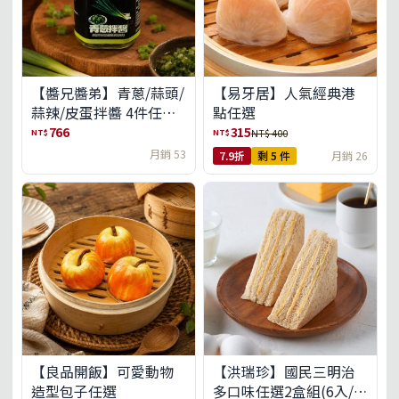
【醬兄醬弟】青蔥/蒜頭/
【易牙居】人氣經典港
蒜辣/皮蛋拌醬 4件任選
點任選
(免運組)
766
315
NT$
NT$
NT$ 400
月銷 53
7.9折
剩 5 件
月銷 26
【良品開飯】可愛動物
【洪瑞珍】國民三明治
造型包子任選
多口味任選2盒組(6入/