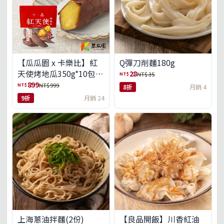
【瓜瓜園 x 卡樂比】紅
Q彈刀削麵180g
天使烤地瓜350g*10包
28
NT$
NT$ 35
(免運組)
899
NT$
NT$ 999
8折
月銷 4
9折
月銷 24
上海蔥油拌麵(2份)
【良品開飯】川香紅油