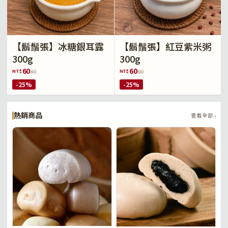
【鬍鬚張】冰糖銀耳露
【鬍鬚張】紅豆紫米粥
300g
300g
60
60
NT$
NT$
80
80
-25%
-25%
熱銷商品
查看全部 ›