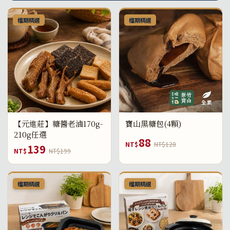
檔期精選
檔期精選
【元進莊】糖醬老滷170g-
寶山黑糖包(4顆)
210g任選
88
NT$
NT$128
139
NT$
NT$199
檔期精選
檔期精選