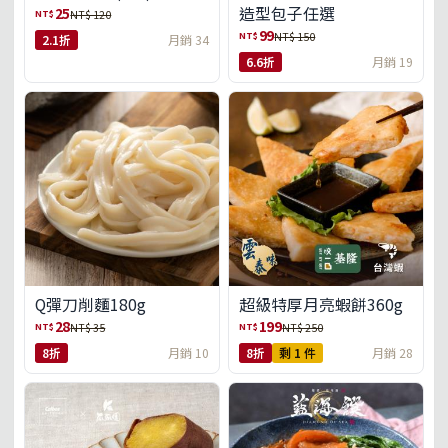
造型包子任選
25
NT$
NT$ 120
99
NT$
NT$ 150
2.1折
月銷 34
6.6折
月銷 19
Q彈刀削麵180g
超級特厚月亮蝦餅360g
28
199
NT$
NT$
NT$ 35
NT$ 250
8折
月銷 10
8折
剩 1 件
月銷 28