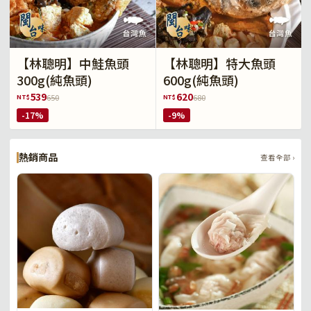
【林聰明】中鮭魚頭
【林聰明】特大魚頭
300g(純魚頭)
600g(純魚頭)
539
620
NT$
NT$
650
680
-17%
-9%
熱銷商品
查看全部 ›