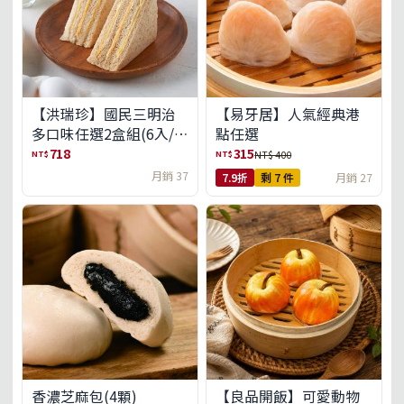
【洪瑞珍】國民三明治
【易牙居】人氣經典港
多口味任選2盒組(6入/
點任選
盒)(免運)
718
315
NT$
NT$
NT$ 400
月銷 37
7.9折
剩 7 件
月銷 27
【良品開飯】可愛動物
香濃芝麻包(4顆)