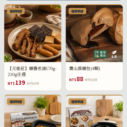
檔期精選
檔期精選
【元進莊】糖醬老滷170g-
寶山黑糖包(4顆)
210g任選
88
NT$
NT$128
139
NT$
NT$199
檔期精選
檔期精選