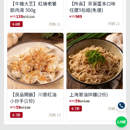
【牛雜大王】紅燒老饕
【所長】茶葉蛋多口味
筋肉湯 500g
任選5包組(免運)
138
949
NT$
NT$
NT$ 210
月銷 22
6.6折
月銷 21
【良品開飯】川香紅油
上海蔥油拌麵(2份)
小抄手(1份)
59
NT$
NT$ 88
59
NT$
NT$ 88
6.7折
月銷 18
6.7折
月銷 19
LINE