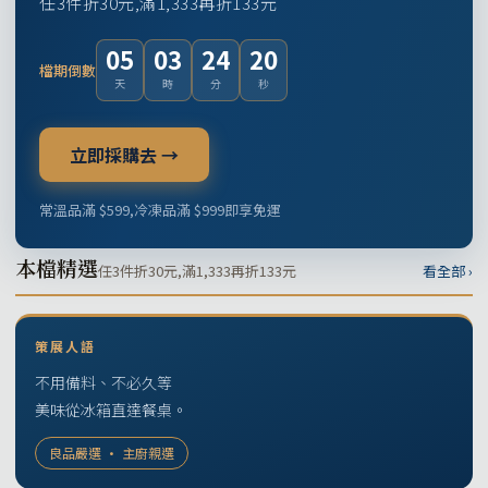
任3件折30元,滿1,333再折133元
05
03
24
19
檔期倒數
天
時
分
秒
立即採購去 →
常溫品滿 $599,冷凍品滿 $999即享免運
本檔精選
任3件折30元,滿1,333再折133元
看全部 ›
策展人語
不用備料、不必久等
美味從冰箱直達餐桌。
良品嚴選 · 主廚親選