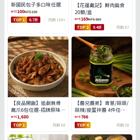
新國民包子多口味任選
【花蓮戴記】鮮肉扁食
100
20顆/盒
NT$
NT$ 150
169
NT$
NT$ 180
TOP 1
6.7折
月銷 100+
TOP 2
9.4折
月銷 87
【良品開飯】追劇無骨
【醬兄醬弟】青蔥/蒜頭/
鳳爪6包任選-招牌原味/
蒜辣/皮蛋拌醬 4件任選
濃濃蒜香/過癮麻辣(免運
(免運組)
1,680
766
NT$
NT$
組)
TOP 3
月銷 68
TOP 4
月銷 58