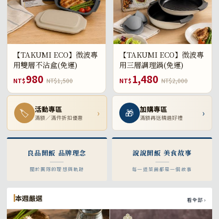
【TAKUMI ECO】微波專
【TAKUMI ECO】微波專
用雙層不沾盒(免運)
用三層調理鍋(免運)
980
1,480
NT$
NT$1,500
NT$
NT$2,000
活動專區
加購專區
🏷
›
🎁
›
滿額／滿件折扣優惠
滿額再送精選好禮
良品開飯 品牌理念
說說開飯 美食故事
關於團隊的理想與軌跡
每一道菜餚都是一個故事
本週嚴選
看全部 ›