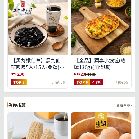
【黑丸嫩仙草】黑丸仙
【金品】獨享小披薩(總
草吸凍5入/15入(免運)
匯130g)(加價購)
(預購中8/14出貨)
290
29
NT$
NT$
NT$ 59
TOP 5
月銷 56
TOP 6
4.9折
月銷 55
為你推薦
查看全部 ›