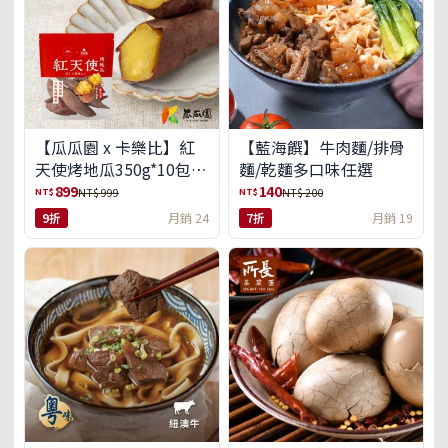
【瓜瓜園 x 卡樂比】紅
【藍海饌】牛肉麵/排骨
天使烤地瓜350g*10包
麵/乾麵多口味任選
(免運組)
899
140
NT$
NT$
NT$ 999
NT$ 200
9折
月銷 24
7折
月銷 19