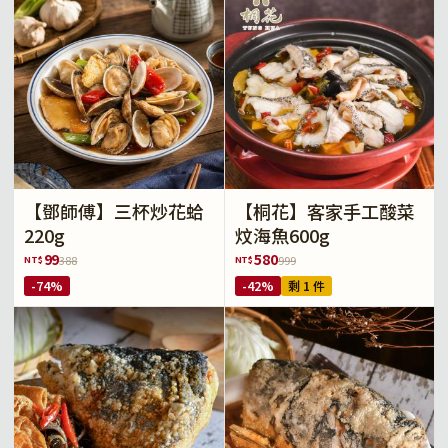
【鄧師傅】三杯炒花蛤
【桐花】客家手工酸菜
220g
炆海魚600g
99
580
NT$
NT$
388
999
-74%
-42%
剩 1 件