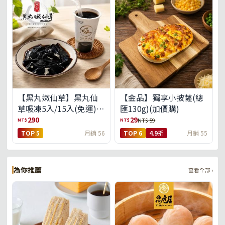
【黑丸嫩仙草】黑丸仙
【金品】獨享小披薩(總
草吸凍5入/15入(免運)
匯130g)(加價購)
(預購中8/14出貨)
290
29
NT$
NT$
NT$ 59
TOP 5
月銷 56
TOP 6
4.9折
月銷 55
為你推薦
查看全部 ›