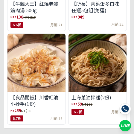
【牛雜大王】紅燒老饕
【所長】茶葉蛋多口味
筋肉湯 500g
任選5包組(免運)
138
949
NT$
NT$
NT$ 210
月銷 22
6.6折
月銷 21
【良品開飯】川香紅油
上海蔥油拌麵(2份)
小抄手(1份)
59
NT$
NT$ 88
59
NT$
NT$ 88
6.7折
月銷 18
6.7折
月銷 19
LINE