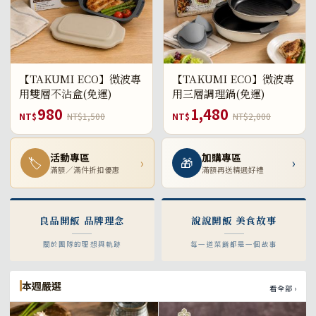
【TAKUMI ECO】微波專
【TAKUMI ECO】微波專
用雙層不沾盒(免運)
用三層調理鍋(免運)
980
1,480
NT$
NT$1,500
NT$
NT$2,000
活動專區
加購專區
🏷
›
🎁
›
滿額／滿件折扣優惠
滿額再送精選好禮
良品開飯 品牌理念
說說開飯 美食故事
關於團隊的理想與軌跡
每一道菜餚都是一個故事
本週嚴選
看全部 ›