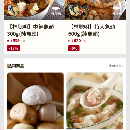
【林聰明】中鮭魚頭
【林聰明】特大魚頭
300g(純魚頭)
600g(純魚頭)
539
620
NT$
NT$
650
680
-17%
-9%
熱銷商品
查看全部 ›