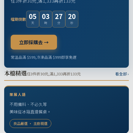
任3件折30元,滿1,333再折133元
05
03
27
19
檔期倒數
天
時
分
秒
立即採購去 →
常溫品滿 $599,冷凍品滿 $999即享免運
本檔精選
任3件折30元,滿1,333再折133元
看全部 ›
策展人語
不用備料、不必久等
美味從冰箱直達餐桌。
良品嚴選 · 主廚親選