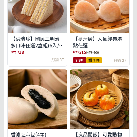
【洪瑞珍】國民三明治
【易牙居】人氣經典港
多口味任選2盒組(6入/
點任選
盒)(免運)
718
315
NT$
NT$
NT$ 400
月銷 37
7.9折
剩 7 件
月銷 27
【良品開飯】可愛動物
香濃芝麻包(4顆)