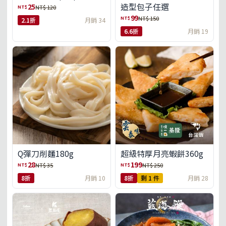
造型包子任選
25
NT$
NT$ 120
99
NT$
NT$ 150
2.1折
月銷 34
6.6折
月銷 19
Q彈刀削麵180g
超級特厚月亮蝦餅360g
28
199
NT$
NT$
NT$ 35
NT$ 250
8折
月銷 10
8折
剩 1 件
月銷 28