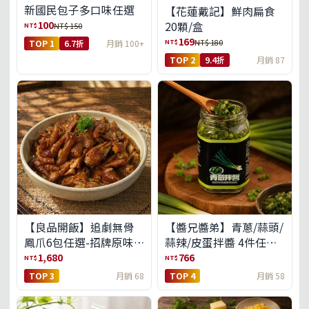
新國民包子多口味任選
【花蓮戴記】鮮肉扁食
100
20顆/盒
NT$
NT$ 150
169
NT$
NT$ 180
TOP 1
6.7折
月銷 100+
TOP 2
9.4折
月銷 87
【良品開飯】追劇無骨
【醬兄醬弟】青蔥/蒜頭/
鳳爪6包任選-招牌原味/
蒜辣/皮蛋拌醬 4件任選
濃濃蒜香/過癮麻辣(免運
(免運組)
1,680
766
NT$
NT$
組)
TOP 3
月銷 68
TOP 4
月銷 58