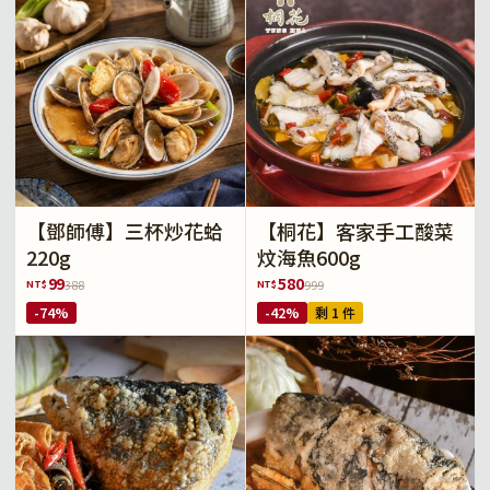
【鄧師傅】三杯炒花蛤
【桐花】客家手工酸菜
220g
炆海魚600g
99
580
NT$
NT$
388
999
-74%
-42%
剩 1 件