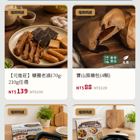
檔期精選
檔期精選
【元進莊】糖醬老滷170g-
寶山黑糖包(4顆)
210g任選
88
NT$
NT$128
139
NT$
NT$199
檔期精選
檔期精選