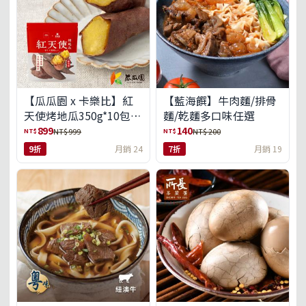
【瓜瓜園 x 卡樂比】紅
【藍海饌】牛肉麵/排骨
天使烤地瓜350g*10包
麵/乾麵多口味任選
(免運組)
899
140
NT$
NT$
NT$ 999
NT$ 200
9折
月銷 24
7折
月銷 19