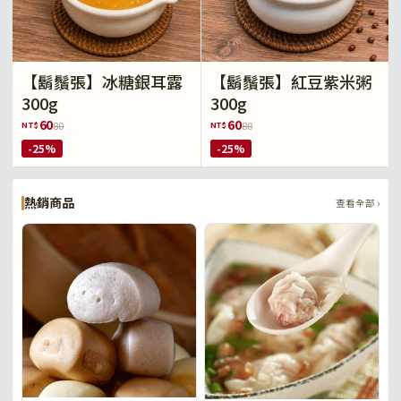
【鬍鬚張】冰糖銀耳露
【鬍鬚張】紅豆紫米粥
300g
300g
60
60
NT$
NT$
80
80
-25%
-25%
熱銷商品
查看全部 ›