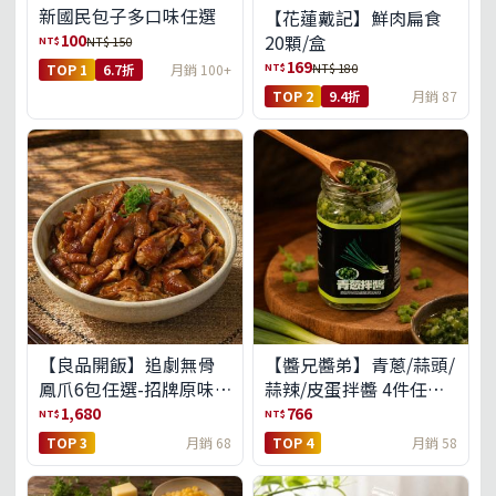
新國民包子多口味任選
【花蓮戴記】鮮肉扁食
100
20顆/盒
NT$
NT$ 150
169
NT$
NT$ 180
TOP 1
6.7折
月銷 100+
TOP 2
9.4折
月銷 87
【良品開飯】追劇無骨
【醬兄醬弟】青蔥/蒜頭/
鳳爪6包任選-招牌原味/
蒜辣/皮蛋拌醬 4件任選
濃濃蒜香/過癮麻辣(免運
(免運組)
1,680
766
NT$
NT$
組)
TOP 3
月銷 68
TOP 4
月銷 58