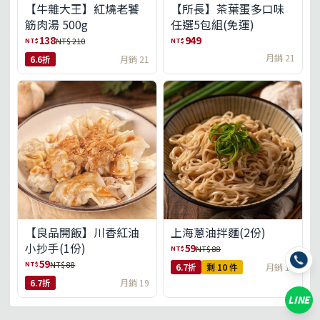
【牛雜大王】紅燒老饕
【所長】茶葉蛋多口味
筋肉湯 500g
任選5包組(免運)
138
949
NT$
NT$
NT$ 210
月銷 21
6.6折
月銷 21
【良品開飯】川香紅油
上海蔥油拌麵(2份)
小抄手(1份)
59
NT$
NT$ 88
59
NT$
NT$ 88
6.7折
剩 10 件
月銷 18
6.7折
月銷 19
LINE