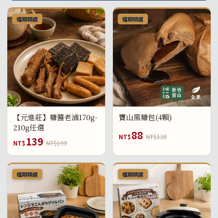
檔期精選
檔期精選
【元進莊】糖醬老滷170g-
寶山黑糖包(4顆)
210g任選
88
NT$
NT$128
139
NT$
NT$199
檔期精選
檔期精選