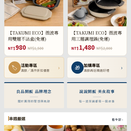
【TAKUMI ECO】微波專
【TAKUMI ECO】微波專
用雙層不沾盒(免運)
用三層調理鍋(免運)
980
1,480
NT$
NT$1,500
NT$
NT$2,000
活動專區
加購專區
🏷
›
🎁
›
滿額／滿件折扣優惠
滿額再送精選好禮
良品開飯 品牌理念
說說開飯 美食故事
關於團隊的理想與軌跡
每一道菜餚都是一個故事
本週嚴選
看全部 ›