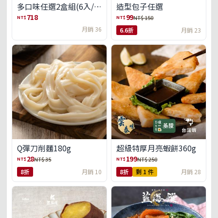
多口味任選2盒組(6入/
造型包子任選
盒)(免運)
718
99
NT$
NT$
NT$ 150
月銷 36
6.6折
月銷 23
Q彈刀削麵180g
超級特厚月亮蝦餅360g
28
199
NT$
NT$
NT$ 35
NT$ 250
8折
月銷 10
8折
剩 1 件
月銷 28