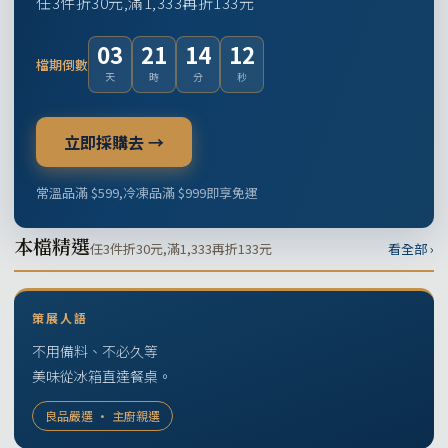
任3件折30元,滿1,333再折133元
03
21
14
11
檔期倒數
天
時
分
秒
立即採購去 →
常溫品滿 $599,冷凍品滿 $999即享免運
本檔精選
任3件折30元,滿1,333再折133元
看全部 ›
策展人語
不用備料、不必久等
美味從冰箱直達餐桌。
良品嚴選 · 主廚親選