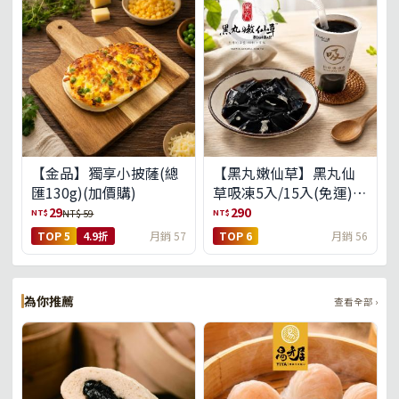
【金品】獨享小披薩(總
【黑丸嫩仙草】黑丸仙
匯130g)(加價購)
草吸凍5入/15入(免運)
(預購中8/14出貨)
29
290
NT$
NT$
NT$ 59
TOP 5
4.9折
月銷 57
TOP 6
月銷 56
為你推薦
查看全部 ›