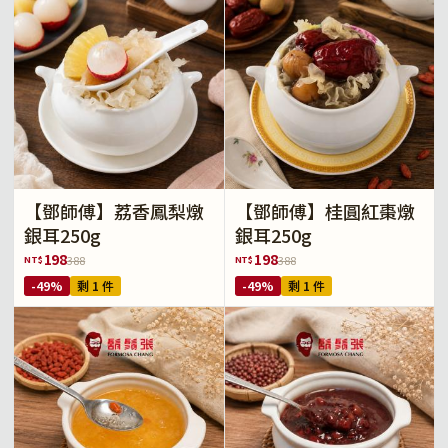
【鄧師傅】荔香鳳梨燉
【鄧師傅】桂圓紅棗燉
銀耳250g
銀耳250g
198
198
NT$
NT$
388
388
-49%
剩 1 件
-49%
剩 1 件