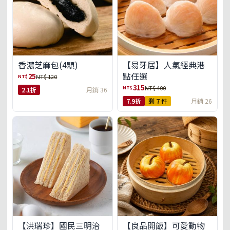
【易牙居】人氣經典港
香濃芝麻包(4顆)
點任選
25
NT$
NT$ 120
315
NT$
NT$ 400
2.1折
月銷 36
7.9折
剩 7 件
月銷 26
【洪瑞珍】國民三明治
【良品開飯】可愛動物