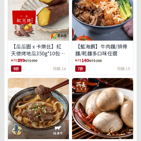
【瓜瓜園 x 卡樂比】紅
【藍海饌】牛肉麵/排骨
天使烤地瓜350g*10包
麵/乾麵多口味任選
(免運組)
899
140
NT$
NT$
NT$ 999
NT$ 200
9折
月銷 24
7折
月銷 19