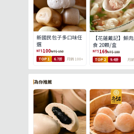
新國民包子多口味任
【花蓮戴記】鮮肉
選
食 20顆/盒
100
169
NT$
NT$ 150
NT$
NT$ 180
TOP 1
6.7折
月銷 100+
TOP 2
9.4折
月銷
為你推薦