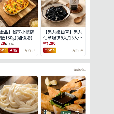
金品】獨享小披薩
【黑丸嫩仙草】黑丸
總匯130g)(加價購)
仙草吸凍5入/15入
(免運)(預購中8/14出
29
290
$
NT$
NT$ 59
貨)
OP 5
4.9折
月銷 57
TOP 6
月銷 56
查看全部 ›