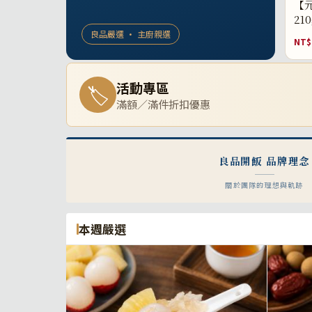
【元
21
良品嚴選 · 主廚親選
NT$
活動專區
🏷
滿額／滿件折扣優惠
良品開飯 品牌理念
關於團隊的理想與軌跡
本週嚴選