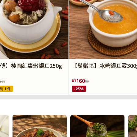
傅】桂圓紅棗燉銀耳250g
【鬍鬚張】冰糖銀耳露300
60
NT$
388
80
剩 1 件
-25%