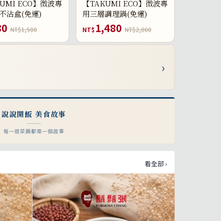
UMI ECO】微波專
【TAKUMI ECO】微波專
不沾盒(免運)
用三層調理鍋(免運)
80
1,480
NT$1,500
NT$
NT$2,000
›
說說開飯 美食故事
每一道菜餚都是一個故事
看全部 ›