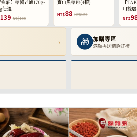
進莊】糖醬老滷170g-
寶山黑糖包(4顆)
【TAK
0g任選
用雙層
88
NT$
NT$128
139
9
NT$199
NT$
加購專區
🎁
›
滿額再送精選好禮