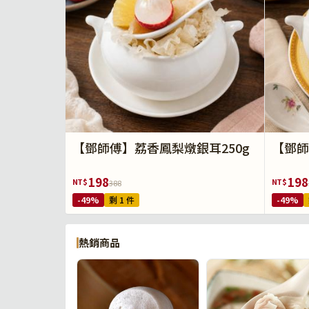
【鄧師傅】荔香鳳梨燉銀耳250g
【鄧師
198
198
NT$
NT$
388
-49%
剩 1 件
-49%
熱銷商品