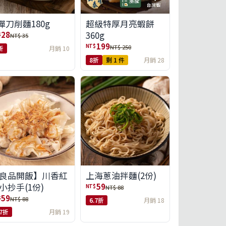
彈刀削麵180g
超級特厚月亮蝦餅
360g
28
$
NT$ 35
199
NT$
NT$ 250
折
月銷 10
8折
剩 1 件
月銷 28
良品開飯】川香紅
上海蔥油拌麵(2份)
小抄手(1份)
59
NT$
NT$ 88
59
$
NT$ 88
6.7折
月銷 18
.7折
月銷 19