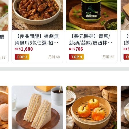
【良品開飯】追劇無
【醬兄醬弟】青蔥/
【
扁
骨鳳爪6包任選-招牌
蒜頭/蒜辣/皮蛋拌醬
(
原味/濃濃蒜香/過癮
4件任選(免運組)
1,680
766
NT$
NT$
NT
麻辣(免運組)
TOP 3
月銷 68
TOP 4
月銷 58
T
 87