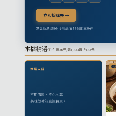
立即採購去 →
常溫品滿 $599,冷凍品滿 $999即享免運
本檔精選
任3件折30元,滿1,333再折133元
檔
策展人語
不用備料、不必久等
美味從冰箱直達餐桌。