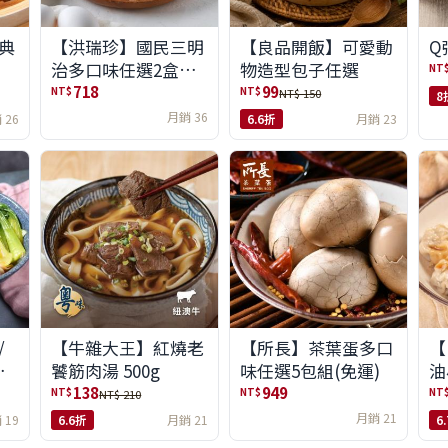
典
【洪瑞珍】國民三明
【良品開飯】可愛動
Q
治多口味任選2盒組
物造型包子任選
NT
(6入/盒)(免運)
718
99
NT$
NT$
NT$ 150
8
月銷 36
 26
6.6折
月銷 23
/
【牛雜大王】紅燒老
【所長】茶葉蛋多口
【
味
饕筋肉湯 500g
味任選5包組(免運)
油
138
949
NT$
NT$
NT
NT$ 210
月銷 21
 19
6.6折
月銷 21
6