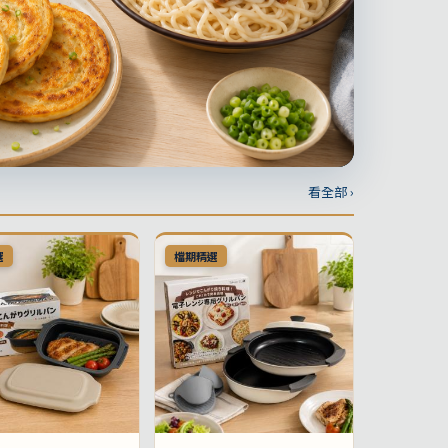
看全部 ›
選
檔期精選