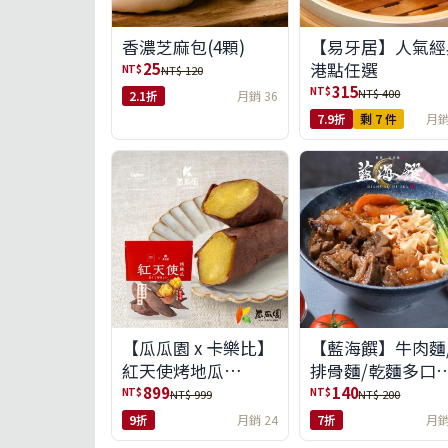
【易牙居】人氣經
香濃芝麻包(4顆)
港點任選
25
NT$
NT$ 120
315
NT$
NT$ 400
2.1折
月銷 36
7.9折
剩 7 件
月銷
【瓜瓜園 x 卡樂比】
【藍海饌】牛肉麵
紅天使烤地瓜
排骨麵/乾麵多口
350g*10包(免運組)
任選
899
140
NT$
NT$
NT$ 999
NT$ 200
9折
月銷 24
7折
月銷