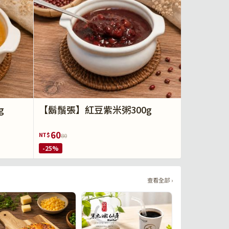
g
【鬍鬚張】紅豆紫米粥300g
60
NT$
80
-25%
查看全部 ›