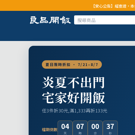
【安心公告】經查證，本公司全品項與上游
夏日限時折扣 · 7/21–8/7
炎夏不出門
宅家好開飯
任3件折30元,滿1,333再折133元
04
07
00
35
檔期倒數
天
時
分
秒