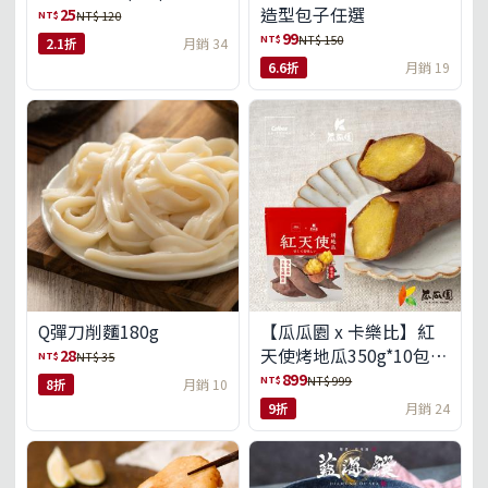
造型包子任選
25
NT$
NT$ 120
99
NT$
NT$ 150
2.1折
月銷 34
6.6折
月銷 19
Q彈刀削麵180g
【瓜瓜園 x 卡樂比】紅
天使烤地瓜350g*10包
28
NT$
NT$ 35
(免運組)
899
NT$
NT$ 999
8折
月銷 10
9折
月銷 24