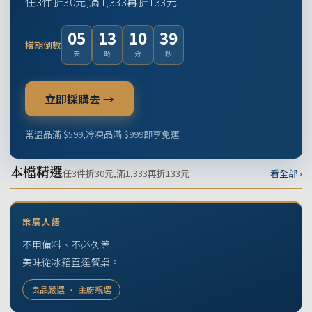
任3件折30元,滿1,333再折133元
05
13
10
38
檔期倒數
天
時
分
秒
立即採購去 →
常溫品滿 $599,冷凍品滿 $999即享免運
本檔精選
任3件折30元,滿1,333再折133元
看全部 ›
策展人語
不用備料、不必久等
美味從冰箱直達餐桌。
良品嚴選 · 主廚親選