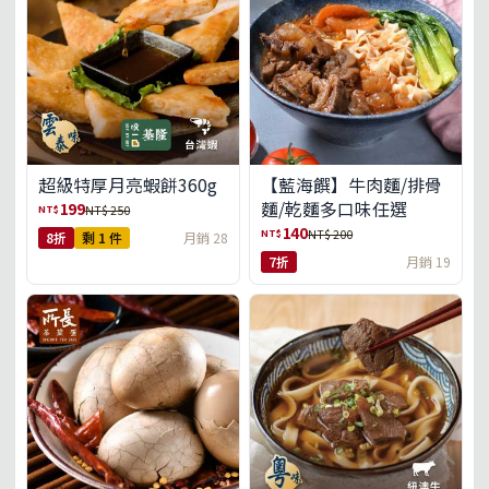
超級特厚月亮蝦餅360g
【藍海饌】牛肉麵/排骨
麵/乾麵多口味任選
199
NT$
NT$ 250
140
NT$
NT$ 200
8折
剩 1 件
月銷 28
7折
月銷 19