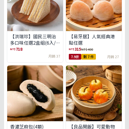
【洪瑞珍】國民三明治
【易牙居】人氣經典港
多口味任選2盒組(6入/
點任選
盒)(免運)
718
315
NT$
NT$
NT$ 400
月銷 37
7.9折
剩 7 件
月銷 27
【良品開飯】可愛動物
香濃芝麻包(4顆)