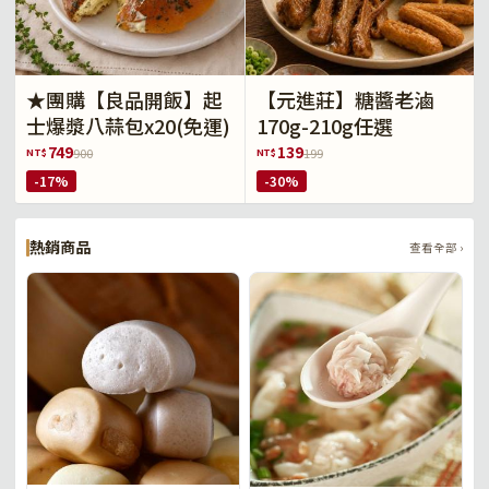
★團購【良品開飯】起
【元進莊】糖醬老滷
士爆漿八蒜包x20(免運)
170g-210g任選
749
139
NT$
NT$
900
199
-17%
-30%
熱銷商品
查看全部 ›