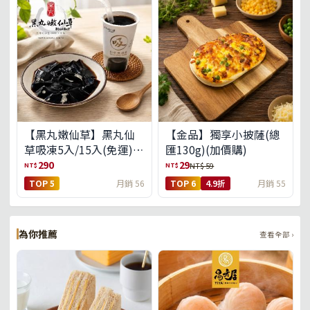
【黑丸嫩仙草】黑丸仙
【金品】獨享小披薩(總
草吸凍5入/15入(免運)
匯130g)(加價購)
(預購中8/14出貨)
290
29
NT$
NT$
NT$ 59
TOP 5
月銷 56
TOP 6
4.9折
月銷 55
為你推薦
查看全部 ›