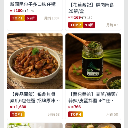
新國民包子多口味任選
【花蓮戴記】鮮肉扁食
100
20顆/盒
NT$
NT$ 150
169
NT$
NT$ 180
TOP 1
6.7折
月銷 100+
TOP 2
9.4折
月銷 87
【良品開飯】追劇無骨
【醬兄醬弟】青蔥/蒜頭/
鳳爪6包任選-招牌原味/
蒜辣/皮蛋拌醬 4件任選
濃濃蒜香/過癮麻辣(免運
(免運組)
1,680
766
NT$
NT$
組)
TOP 3
月銷 68
TOP 4
月銷 58