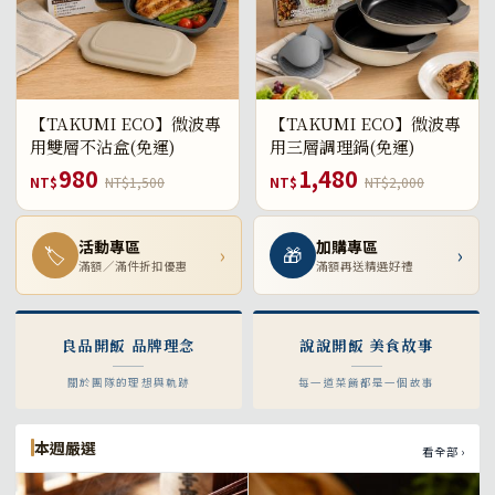
【TAKUMI ECO】微波專
【TAKUMI ECO】微波專
用雙層不沾盒(免運)
用三層調理鍋(免運)
980
1,480
NT$
NT$1,500
NT$
NT$2,000
活動專區
加購專區
🏷
›
🎁
›
滿額／滿件折扣優惠
滿額再送精選好禮
良品開飯 品牌理念
說說開飯 美食故事
關於團隊的理想與軌跡
每一道菜餚都是一個故事
本週嚴選
看全部 ›