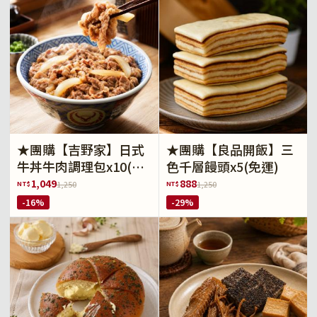
★團購【吉野家】日式
★團購【良品開飯】三
牛丼牛肉調理包x10(免
色千層饅頭x5(免運)
運)
1,049
888
NT$
NT$
1,250
1,250
-16%
-29%