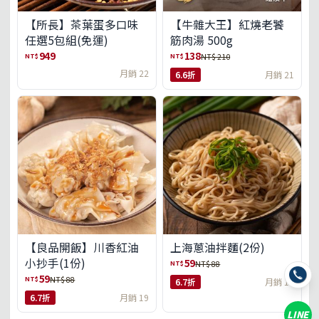
【所長】茶葉蛋多口味
【牛雜大王】紅燒老饕
任選5包組(免運)
筋肉湯 500g
949
138
NT$
NT$
NT$ 210
月銷 22
6.6折
月銷 21
【良品開飯】川香紅油
上海蔥油拌麵(2份)
小抄手(1份)
59
NT$
NT$ 88
59
NT$
NT$ 88
6.7折
月銷 18
6.7折
月銷 19
LINE