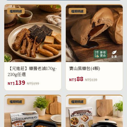
檔期精選
檔期精選
【元進莊】糖醬老滷170g-
寶山黑糖包(4顆)
210g任選
88
NT$
NT$128
139
NT$
NT$199
檔期精選
檔期精選