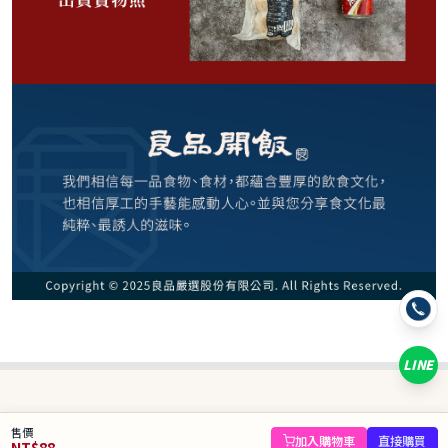
88
NT$
NT$ 128
6.9折
剩
29
件
規格
寶山黑糖包4入/1袋
LINE
數量
−
+
售價
庫存 29 件
加入購物車
直接購買
NT$
88