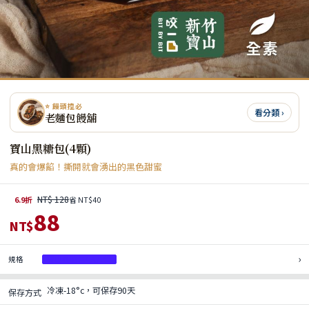
⭐ 饅頭控必
看分類 ›
老麵包饅舖
寶山黑糖包(4顆)
真的會爆餡！撕開就會湧出的黑色甜蜜
NT$ 128
6.9折
省 NT$40
88
NT$
›
規格
寶山黑糖包4入/1袋
冷凍-18°c，可保存90天
保存方式