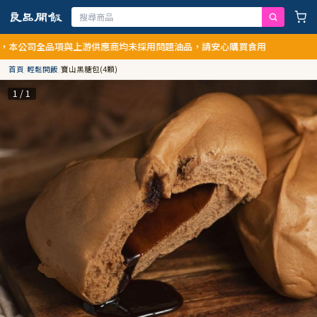
公司全品項與上游供應商均未採用問題油品，請安心購買食用
首頁
/
輕鬆開飯
/
寶山黑糖包(4顆)
1 / 1