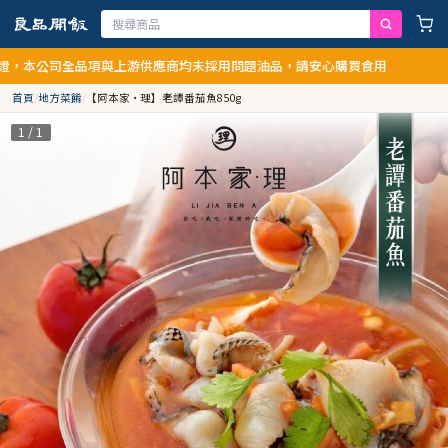
本公司全品項與上游供應商均未採用問題油品，請安心購買食用
首頁
/
地方菜餚
/
【阿本家·理】老譚番茄魚850g
1 / 1