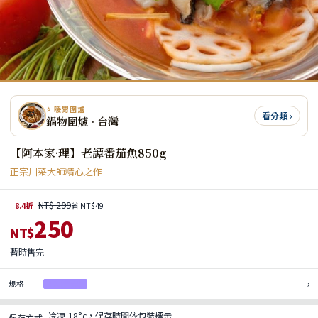
⭐ 暖胃圍爐
看分類 ›
鍋物圍爐 · 台灣
【阿本家·理】老譚番茄魚850g
正宗川菜大師精心之作
NT$ 299
8.4折
省 NT$49
250
NT$
暫時售完
›
規格
1入(售完)
冷凍-18°c，保存時間依包裝標示
保存方式