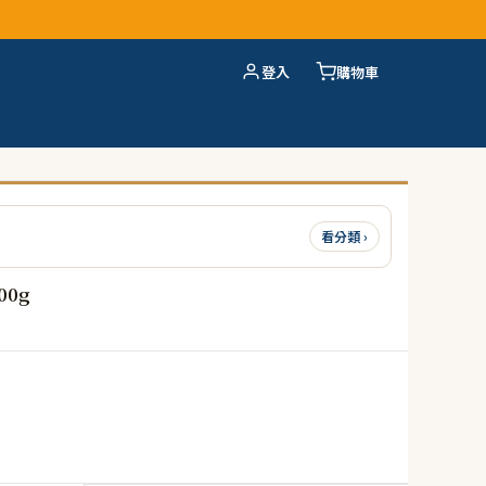
登入
購物車
看分類 ›
0g