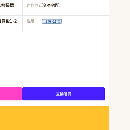
依包裝標
冷凍宅配
運送方式
貨後1-2
溫層
冷凍 -18°C
直接購買