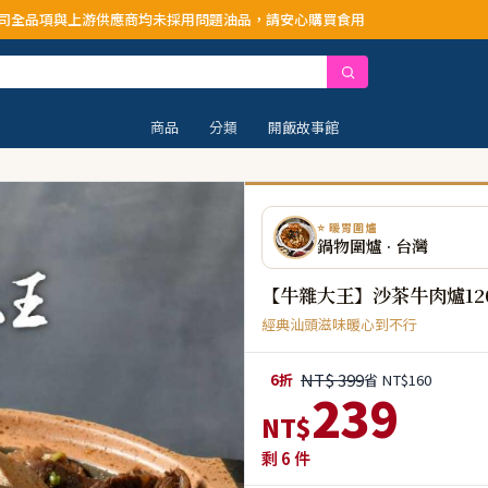
應商均未採用問題油品，請安心購買食用
商品
分類
開飯故事館
⭐ 暖胃圍爐
鍋物圍爐 · 台灣
【牛雜大王】沙茶牛肉爐120
經典汕頭滋味暖心到不行
NT$ 399
6折
省 NT$160
239
NT$
剩
6
件