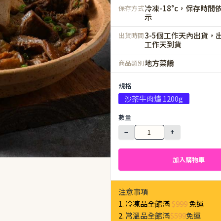
冷凍-18°c，保存時間
保存方式
示
3-5個工作天內出貨，出
出貨時間
工作天到貨
地方菜餚
商品類別
規格
沙茶牛肉爐 1200g
數量
−
+
加入購物車
注意事項
1. 冷凍品全館滿
$999
免運
2.
常溫品全館滿
$599
免運