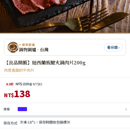
⭐ 暖胃圍爐
看分類 ›
鍋物圍爐 · 台灣
【良品開飯】紐西蘭板腱火鍋肉片200g
肉質香甜的牛肉片
NT$ 220
6.3折
省 NT$82
138
NT$
›
規格
1入
冷凍-18°c，保存時間依包裝標示
保存方式