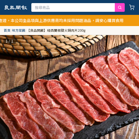
證，本公司全品項與上游供應商均未採用問題油品，請安心購買食用
首頁
/
地方菜餚
/
【良品開飯】紐西蘭板腱火鍋肉片200g
1 / 1