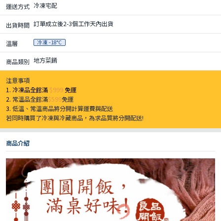
冷凍宅配
運送方式
訂單成立後2-3個工作天內出貨
出貨時間
冷凍 -18°C
溫層
地方菜餚
商品類別
注意事項
1. 冷凍品全館滿
$999
免運
2.
常溫品全館滿
$599
免運
3.
低溫、常溫商品將分開計算運費與配送
若同時購買了冷凍與冷藏商品，為求品質將分開配送!
商品介紹