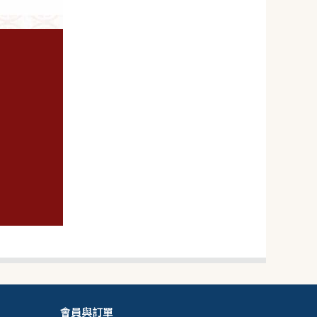
119
NT$
NT$ 188
6.3折
規格
1入
會員與訂單