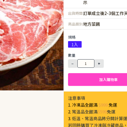
示
訂單成立後2-3個工作
出貨時間
地方菜餚
商品類別
規格
1入
數量
−
+
加入購物車
注意事項
1. 冷凍品全館滿
$999
免運
2.
常溫品全館滿
$599
免運
3.
低溫、常溫商品將分開計算
若同時購買了冷凍與冷藏商品，