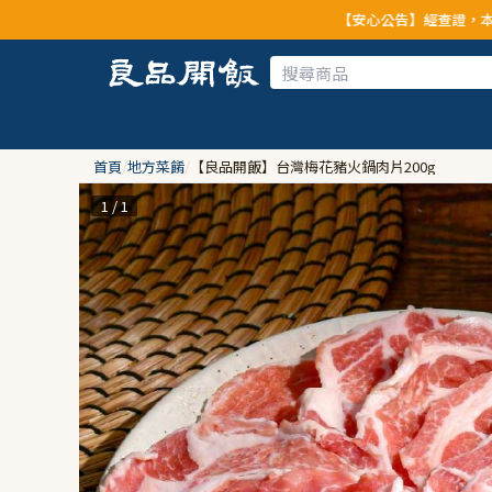
【安心公告】經查證，本公司全品項
首頁
/
地方菜餚
/
【良品開飯】台灣梅花豬火鍋肉片200g
1 / 1