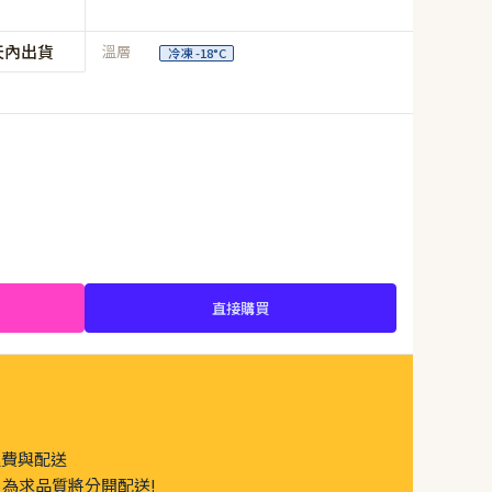
天內出貨
溫層
冷凍 -18°C
直接購買
運費與配送
為求品質將分開配送!