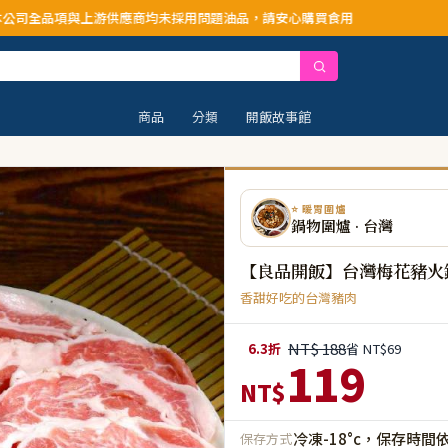
與上游供應商均未採用問題油品，請安心購買食用
商品
分類
開飯故事館
⭐ 暖胃圍爐
鍋物圍爐 · 台灣
【良品開飯】台灣梅花豬火鍋
香甜好吃的台灣豬肉
NT$ 188
6.3折
省 NT$69
119
NT$
冷凍-18°c，保存時間
保存方式