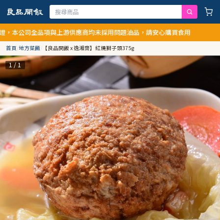
本公司全品項與上游供應商均未採用問題油品，請安心購買食用
首頁
/
地方菜餚
/
【良品開飯 x 逸湘齋】紅燒獅子頭375g
1 / 1