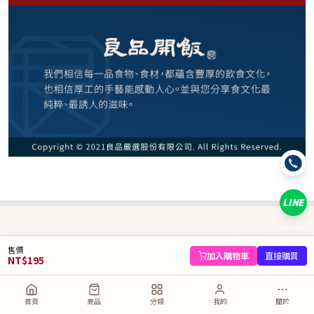
195
NT$
NT$ 250
7.8折
剩
5
件
規格
紅燒獅子頭375g
LINE
數量
−
+
售價
庫存 5 件
加入購物車
直接購買
NT$
195
加入購物車
直接購買
首頁
商品
分類
我的
關於