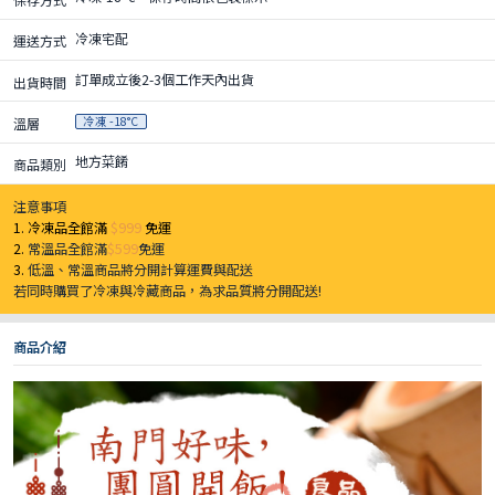
冷凍宅配
運送方式
訂單成立後2-3個工作天內出貨
出貨時間
冷凍 -18°C
溫層
地方菜餚
商品類別
注意事項
1. 冷凍品全館滿
$999
免運
2.
常溫品全館滿
$599
免運
3.
低溫、常溫商品將分開計算運費與配送
若同時購買了冷凍與冷藏商品，為求品質將分開配送!
商品介紹