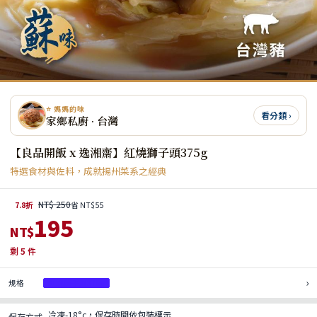
⭐ 媽媽的味
看分類 ›
家鄉私廚 · 台灣
【良品開飯 x 逸湘齋】紅燒獅子頭375g
特選食材與佐料，成就揚州菜系之經典
NT$ 250
7.8折
省 NT$55
195
NT$
剩
5
件
›
規格
紅燒獅子頭375g
冷凍-18°c，保存時間依包裝標示
保存方式