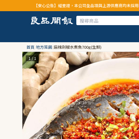
【安心公告】經查證，本公司全品項與上游供應商均未採用問題油品，請安
首頁
/
地方菜餚
/
麻辣剁椒水煮魚700g(生鮮)
1 / 1