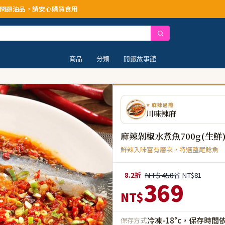
心購買食用
商品
分類
開飯故事館
⭐ 麻辣過癮
川味辣府
麻辣剁椒水煮魚700g(生鮮
鮮辣入味富有層次，特選整尾鯰魚
NT$ 450
8.2折
省 NT$81
369
NT$
冷凍-18°c，保存時間
保存方式