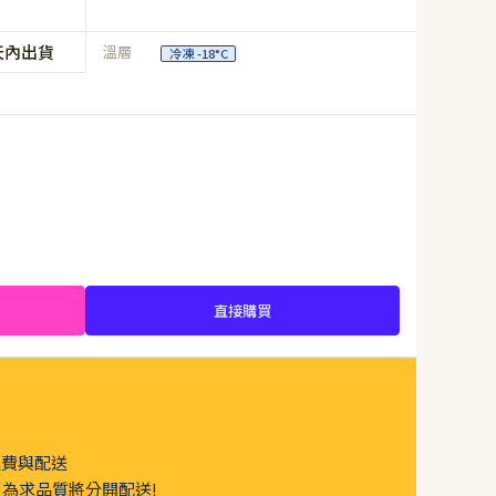
天內出貨
溫層
冷凍 -18°C
直接購買
運費與配送
為求品質將分開配送!