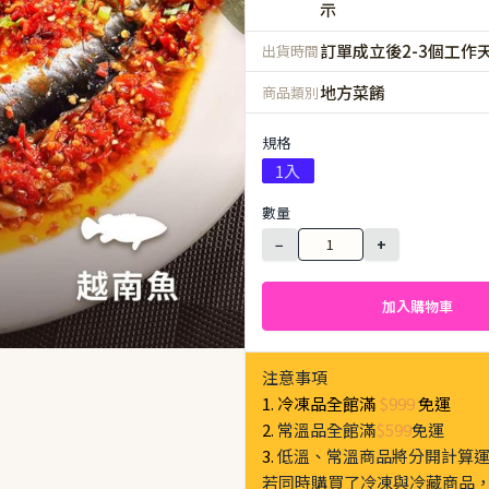
示
訂單成立後2-3個工作
出貨時間
地方菜餚
商品類別
規格
1入
數量
−
+
加入購物車
注意事項
1. 冷凍品全館滿
$999
免運
2.
常溫品全館滿
$599
免運
3.
低溫、常溫商品將分開計算
若同時購買了冷凍與冷藏商品，