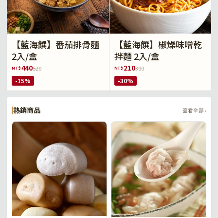
【藍海饌】番茄排骨麵
【藍海饌】椒燥味噌乾
2入/盒
拌麵 2入/盒
440
210
NT$
NT$
520
300
-15%
-30%
熱銷商品
查看全部 ›