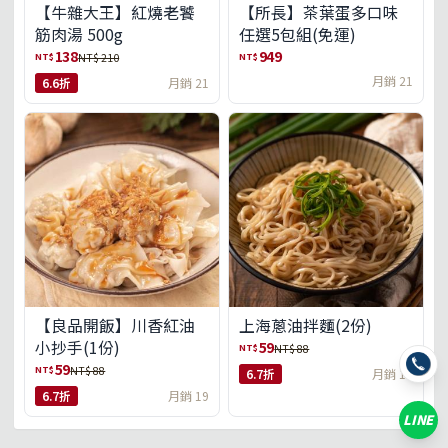
【牛雜大王】紅燒老饕
【所長】茶葉蛋多口味
筋肉湯 500g
任選5包組(免運)
138
949
NT$
NT$
NT$ 210
月銷 21
6.6折
月銷 21
【良品開飯】川香紅油
上海蔥油拌麵(2份)
小抄手(1份)
59
NT$
NT$ 88
59
NT$
NT$ 88
6.7折
月銷 18
6.7折
月銷 19
LINE