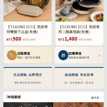
【TAKUMI ECO】微波專
【TAKUMI ECO】微波專
用雙層不沾盒(免運)
用三層調理鍋(免運)
980
1,480
NT$
NT$1,500
NT$
NT$2,000
活動專區
加購專區
🏷
›
🎁
›
滿額／滿件折扣優惠
滿額再送精選好禮
良品開飯 品牌理念
說說開飯 美食故事
關於團隊的理想與軌跡
每一道菜餚都是一個故事
本週嚴選
看全部 ›