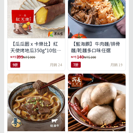
【瓜瓜園 x 卡樂比】紅
【藍海饌】牛肉麵/排骨
天使烤地瓜350g*10包
麵/乾麵多口味任選
(免運組)
899
140
NT$
NT$
NT$ 999
NT$ 200
9折
月銷 24
7折
月銷 19