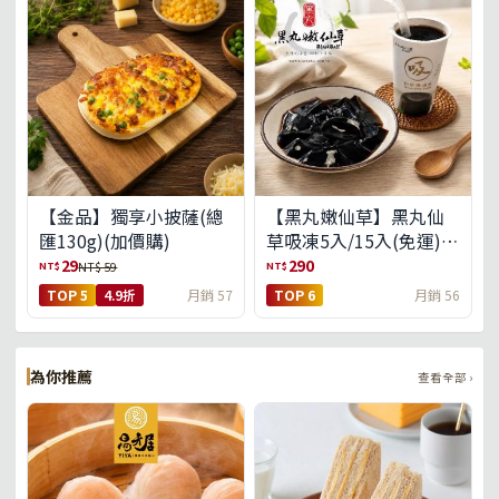
【金品】獨享小披薩(總
【黑丸嫩仙草】黑丸仙
匯130g)(加價購)
草吸凍5入/15入(免運)
(預購中8/14出貨)
29
290
NT$
NT$
NT$ 59
TOP 5
4.9折
月銷 57
TOP 6
月銷 56
為你推薦
查看全部 ›