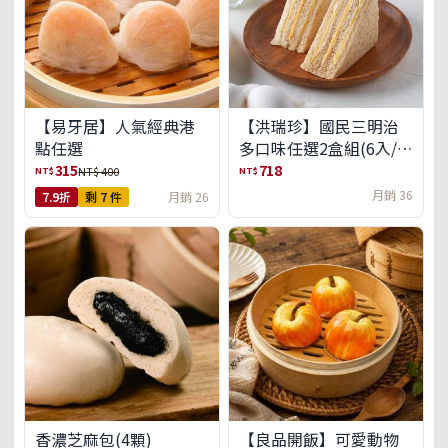
【易牙居】人氣經典港
【洪瑞珍】國民三明治
點任選
多口味任選2盒組(6入/
盒)(免運)
315
718
NT$
NT$
NT$ 400
月銷 36
7.9折
剩 7 件
月銷 26
【良品開飯】可愛動物
香濃芝麻包(4顆)