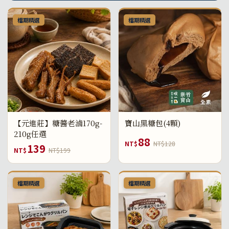
檔期精選
檔期精選
【元進莊】糖醬老滷170g-
寶山黑糖包(4顆)
210g任選
88
NT$
NT$128
139
NT$
NT$199
檔期精選
檔期精選