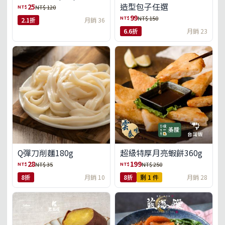
造型包子任選
25
NT$
NT$ 120
99
NT$
NT$ 150
2.1折
月銷 36
6.6折
月銷 23
Q彈刀削麵180g
超級特厚月亮蝦餅360g
28
199
NT$
NT$
NT$ 35
NT$ 250
8折
月銷 10
8折
剩 1 件
月銷 28