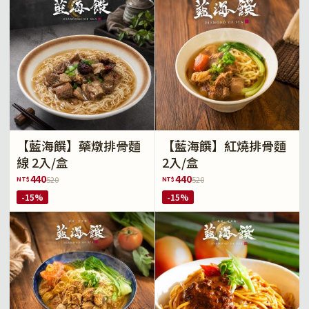
【藍海饌】藥燉排骨麵
【藍海饌】紅燒排骨麵
線 2入/盒
2入/盒
440
440
NT$
NT$
520
520
-15%
-15%