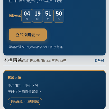
任3件折30元,滿1,333再折133元
04
19
51
50
檔期倒數
天
時
分
秒
立即採購去 →
常溫品滿 $599,冷凍品滿 $999即享免運
本檔精選
任3件折30元,滿1,333再折133元
看全部 ›
策展人語
不用備料、不必久等
美味從冰箱直達餐桌。
良品嚴選 · 主廚親選