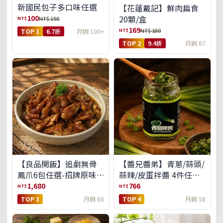
新國民包子多口味任選
【花蓮戴記】鮮肉扁食
100
20顆/盒
NT$
NT$ 150
169
NT$
NT$ 180
TOP 1
6.7折
月銷 100+
TOP 2
9.4折
月銷 87
【良品開飯】追劇無骨
【醬兄醬弟】青蔥/蒜頭/
鳳爪6包任選-招牌原味/
蒜辣/皮蛋拌醬 4件任選
濃濃蒜香/過癮麻辣(免運
(免運組)
1,680
766
NT$
NT$
組)
TOP 3
月銷 68
TOP 4
月銷 58