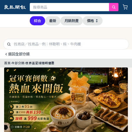
經查證，本公司全品項與上游供應商均未採用問題油品，請安心購買食用
綜合
最新
月銷熱賣
價格 ↕
返回全部分類
首頁
›
全部分類
›
世界盃足球限時優惠