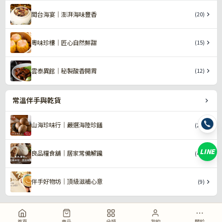
閩台海宴｜澎湃海味豐香
(20)
粵味珍樓｜匠心自然鮮甜
(15)
雲泰異館｜秘製酸香開胃
(12)
常溫伴手與乾貨
山海珍味行｜嚴選海陸珍饈
(29)
LINE
良品糧食舖｜居家常備解饞
(40)
伴手好物坊｜頂級滋補心意
(9)
首頁
商品
分類
我的
關於