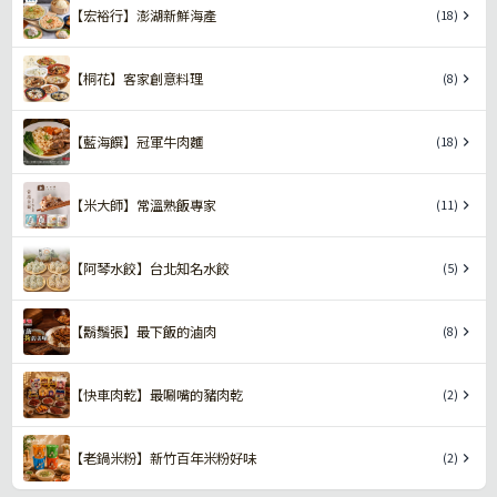
【宏裕行】澎湖新鮮海產
(18)
【桐花】客家創意料理
(8)
【藍海饌】冠軍牛肉麵
(18)
【米大師】常溫熟飯專家
(11)
【阿琴水餃】台北知名水餃
(5)
【鬍鬚張】最下飯的滷肉
(8)
【快車肉乾】最唰嘴的豬肉乾
(2)
【老鍋米粉】新竹百年米粉好味
(2)