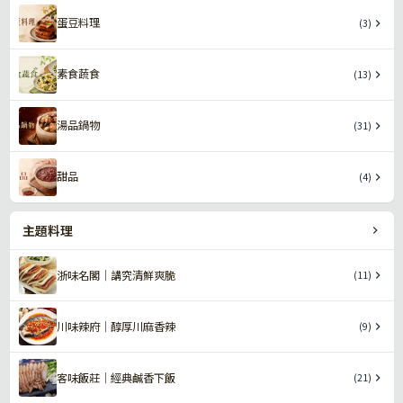
蛋豆料理
(3)
素食蔬食
(13)
湯品鍋物
(31)
甜品
(4)
主題料理
浙味名閣｜講究清鮮爽脆
(11)
川味辣府｜醇厚川麻香辣
(9)
客味飯莊｜經典鹹香下飯
(21)