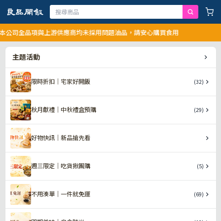
本公司全品項與上游供應商均未採用問題油品，請安心購買食用
主題活動
限時折扣｜宅家好開飯
(32)
秋月獻禮｜中秋禮盒預購
(29)
好物快訊｜新品搶先看
週三限定｜吃貨揪團購
(5)
不用湊單｜一件就免運
(69)