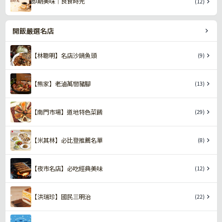
即期美味｜良食時光
(12)
開飯嚴選名店
【林聰明】名店沙鍋魚頭
(9)
【熊家】老滷萬巒豬腳
(13)
【南門市場】道地特色菜餚
(29)
【米其林】必比登推薦名單
(8)
【夜市名店】必吃經典美味
(12)
【洪瑞珍】國民三明治
(22)