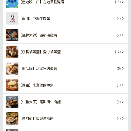
【產地咬一口】在地果物漁穫
(18)
【永川】中壢牛肉麵
(4)
【金牌大師】滋補滴雞精
(2)
【所長茶葉蛋】愛心茶葉蛋
(17)
【瓜瓜園】甜蜜冰烤番薯
(5)
【喜生】米漢堡的專家
(8)
【牛雜大王】電影街牛肉麵
(8)
【蔥阿伯】拔絲蔥抓餅
(4)