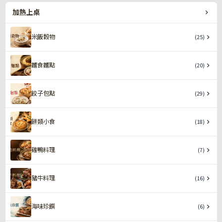
加熱上桌
米飯穀物
(25)
麵食麵點
(20)
餃子包點
(29)
餅類小食
(18)
雞鴨料理
(7)
豬牛料理
(16)
海味珍饌
(6)