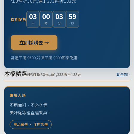
任3件折30元,滿1,333再折133元
03
00
03
58
檔期倒數
天
時
分
秒
立即採購去 →
常溫品滿 $599,冷凍品滿 $999即享免運
本檔精選
任3件折30元,滿1,333再折133元
看全部 ›
策展人語
不用備料、不必久等
美味從冰箱直達餐桌。
良品嚴選 · 主廚親選