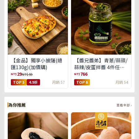
【金品】獨享小披薩(總
【醬兄醬弟】青蔥/蒜頭/
匯130g)(加價購)
蒜辣/皮蛋拌醬 4件任選
(免運組)
29
766
NT$
NT$
NT$ 59
TOP 5
4.9折
月銷 57
TOP 6
月銷 54
為你推薦
查看全部 ›