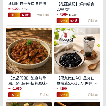
新國民包子多口味任選
【花蓮戴記】鮮肉扁食
100
20顆/盒
NT$
NT$ 150
169
NT$
NT$ 180
TOP 1
6.7折
月銷 100+
TOP 2
9.4折
月銷 86
【良品開飯】追劇無骨
【黑丸嫩仙草】黑丸仙
鳳爪6包任選-招牌原味/
草吸凍5入/15入(免運)
濃濃蒜香/過癮麻辣(免運
(預購中8/14出貨)
1,680
290
NT$
NT$
組)
TOP 3
月銷 69
TOP 4
月銷 58