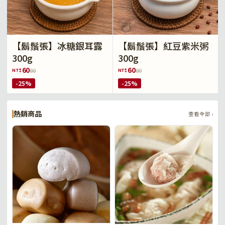
【鬍鬚張】冰糖銀耳露
【鬍鬚張】紅豆紫米粥
300g
300g
60
60
NT$
NT$
80
80
-25%
-25%
熱銷商品
查看全部 ›