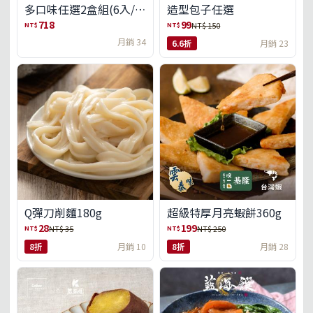
多口味任選2盒組(6入/
造型包子任選
盒)(免運)
718
99
NT$
NT$
NT$ 150
月銷 34
6.6折
月銷 23
Q彈刀削麵180g
超級特厚月亮蝦餅360g
28
199
NT$
NT$
NT$ 35
NT$ 250
8折
月銷 10
8折
月銷 28