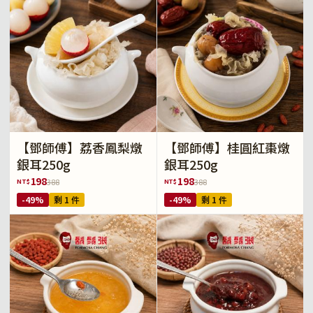
【鄧師傅】荔香鳳梨燉
【鄧師傅】桂圓紅棗燉
銀耳250g
銀耳250g
198
198
NT$
NT$
388
388
-49%
剩 1 件
-49%
剩 1 件