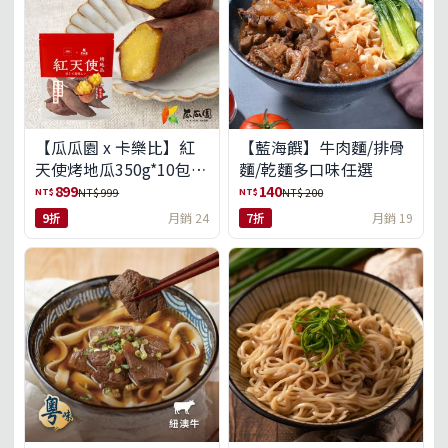
【瓜瓜園 x 卡樂比】紅
【藍海饌】牛肉麵/排骨
天使烤地瓜350g*10包
麵/乾麵多口味任選
(免運組)
899
140
NT$
NT$
NT$ 999
NT$ 200
9折
月銷 24
7折
月銷 19