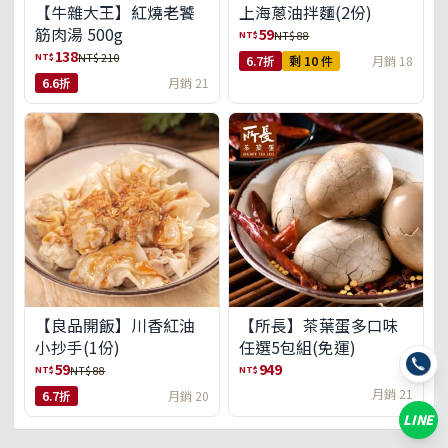
【牛雜大王】紅燒老饕
上海蔥油拌麵(2份)
筋肉湯 500g
59
NT$
NT$ 88
138
NT$
NT$ 210
6.7折
剩 10 件
月銷 18
6.6折
月銷 21
【良品開飯】川香紅油
【所長】茶葉蛋多口味
小抄手(1份)
任選5包組(免運)
59
949
NT$
NT$
NT$ 88
月銷 21
6.7折
月銷 20
LINE