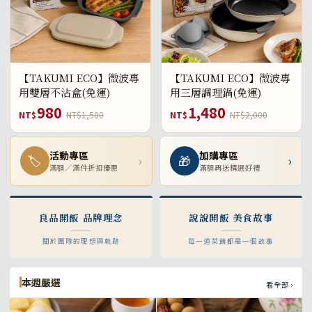
【TAKUMI ECO】微波專
【TAKUMI ECO】微波專
用雙層不沾盒(免運)
用三層調理鍋(免運)
980
1,480
NT$
NT$1,500
NT$
NT$2,000
活動專區
加購專區
🏷
›
🎁
›
滿額／滿件折扣優惠
滿額再送精選好禮
良品開飯 品牌理念
說說開飯 美食故事
關於團隊的理想與軌跡
每一道菜餚都是一個故事
本週嚴選
看全部 ›