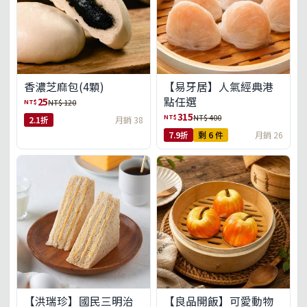
【易牙居】人氣經典港
香濃芝麻包(4顆)
點任選
25
NT$
NT$ 120
315
NT$
NT$ 400
2.1折
月銷 38
7.9折
剩 6 件
月銷 26
【洪瑞珍】國民三明治
【良品開飯】可愛動物