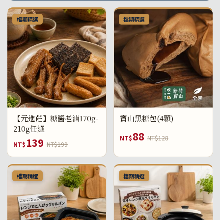
檔期精選
檔期精選
【元進莊】糖醬老滷170g-
寶山黑糖包(4顆)
210g任選
88
NT$
NT$128
139
NT$
NT$199
檔期精選
檔期精選