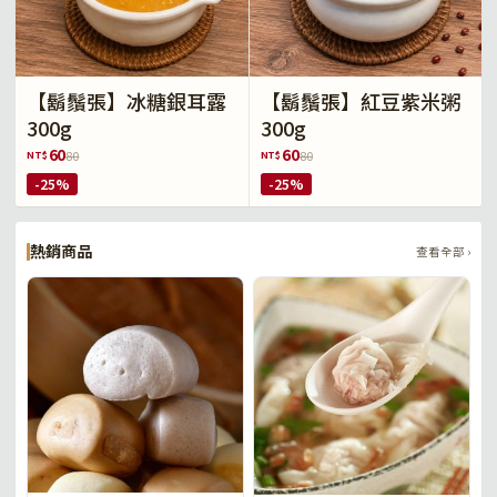
【鬍鬚張】冰糖銀耳露
【鬍鬚張】紅豆紫米粥
300g
300g
60
60
NT$
NT$
80
80
-25%
-25%
熱銷商品
查看全部 ›