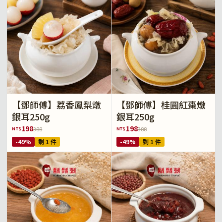
【鄧師傅】荔香鳳梨燉
【鄧師傅】桂圓紅棗燉
銀耳250g
銀耳250g
198
198
NT$
NT$
388
388
-49%
剩 1 件
-49%
剩 1 件