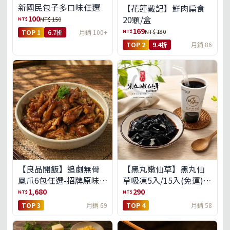
新國民包子多口味任選
【花蓮戴記】鮮肉扁食
100
20顆/盒
NT$
NT$ 150
169
NT$
NT$ 180
TOP 1
6.7折
月銷 100+
TOP 2
9.4折
月銷 86
【良品開飯】追劇無骨
【黑丸嫩仙草】黑丸仙
鳳爪6包任選-招牌原味/
草吸凍5入/15入(免運)
濃濃蒜香/過癮麻辣(免運
(預購中8/14出貨)
1,680
290
NT$
NT$
組)
TOP 3
月銷 69
TOP 4
月銷 58