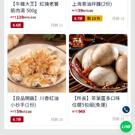
【牛雜大王】紅燒老饕
上海蔥油拌麵(2份)
筋肉湯 500g
59
NT$
NT$ 88
138
NT$
NT$ 210
6.7折
剩 10 件
月銷 18
6.6折
月銷 21
【良品開飯】川香紅油
【所長】茶葉蛋多口味
小抄手(1份)
任選5包組(免運)
59
949
NT$
NT$
NT$ 88
月銷 21
6.7折
月銷 20
LINE