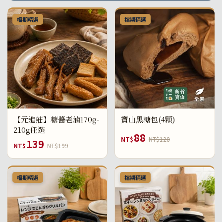
檔期精選
檔期精選
【元進莊】糖醬老滷170g-
寶山黑糖包(4顆)
210g任選
88
NT$
NT$128
139
NT$
NT$199
檔期精選
檔期精選