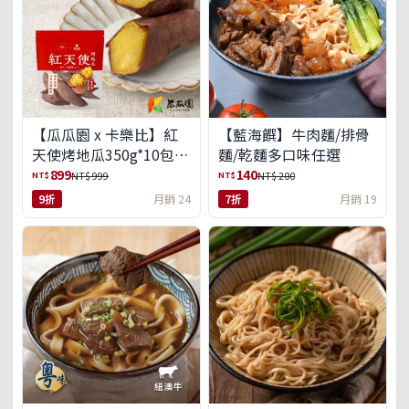
【瓜瓜園 x 卡樂比】紅
【藍海饌】牛肉麵/排骨
天使烤地瓜350g*10包
麵/乾麵多口味任選
(免運組)
899
140
NT$
NT$
NT$ 999
NT$ 200
9折
月銷 24
7折
月銷 19