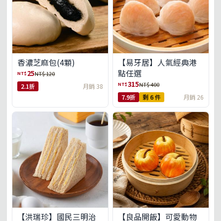
【易牙居】人氣經典港
香濃芝麻包(4顆)
點任選
25
NT$
NT$ 120
315
NT$
NT$ 400
2.1折
月銷 38
7.9折
剩 6 件
月銷 26
【洪瑞珍】國民三明治
【良品開飯】可愛動物