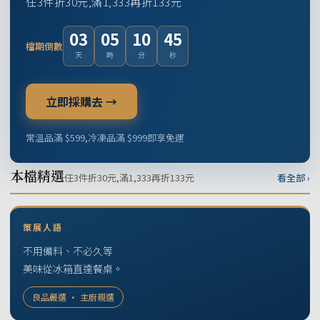
任3件折30元,滿1,333再折133元
03
05
10
44
檔期倒數
天
時
分
秒
立即採購去 →
常溫品滿 $599,冷凍品滿 $999即享免運
本檔精選
任3件折30元,滿1,333再折133元
看全部 ›
策展人語
不用備料、不必久等
美味從冰箱直達餐桌。
良品嚴選 · 主廚親選