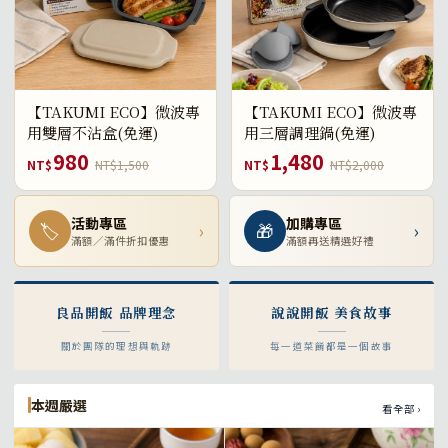
【TAKUMI ECO】微波專
【TAKUMI ECO】微波專
用雙層不沾盒(免運)
用三層調理鍋(免運)
980
1,480
NT$
NT$1,500
NT$
NT$2,000
活動專區
加購專區
🏷
›
🎁
›
滿額／滿件折扣優惠
滿額再送精選好禮
良品開飯 品牌理念
說說開飯 美食故事
關於團隊的理想與軌跡
每一道菜餚都是一個故事
本週嚴選
看全部 ›