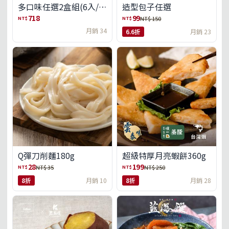
多口味任選2盒組(6入/
造型包子任選
盒)(免運)
718
99
NT$
NT$
NT$ 150
月銷 34
6.6折
月銷 23
Q彈刀削麵180g
超級特厚月亮蝦餅360g
28
199
NT$
NT$
NT$ 35
NT$ 250
8折
月銷 10
8折
月銷 28