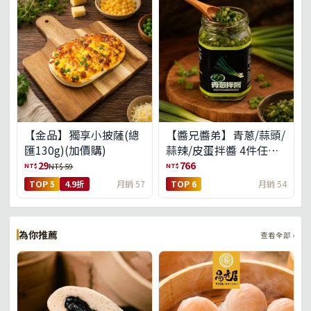
【金品】獨享小披薩(總
【醬兄醬弟】青蔥/蒜頭/
匯130g)(加價購)
蒜辣/皮蛋拌醬 4件任選
(免運組)
29
766
NT$
NT$
NT$ 59
TOP 5
4.9折
月銷 57
TOP 6
月銷 54
為你推薦
查看全部 ›