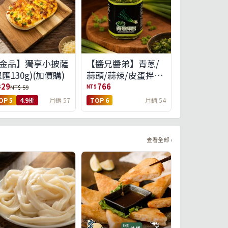
金品】獨享小披薩
【醬兄醬弟】青蔥/
總匯130g)(加價購)
蒜頭/蒜辣/皮蛋拌醬
4件任選(免運組)
29
766
$
NT$
NT$ 59
OP 5
4.9折
月銷 57
TOP 6
月銷 54
查看全部 ›