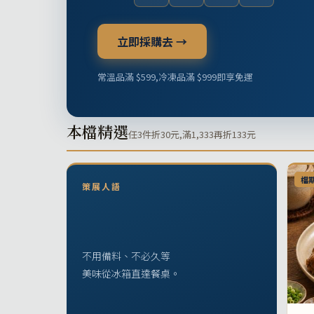
立即採購去 →
常溫品滿 $599,冷凍品滿 $999即享免運
本檔精選
任3件折30元,滿1,333再折133元
檔
策展人語
不用備料、不必久等
美味從冰箱直達餐桌。