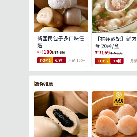
新國民包子多口味任
【花蓮戴記】鮮肉
選
食 20顆/盒
100
169
NT$
NT$ 150
NT$
NT$ 180
TOP 1
6.7折
月銷 100+
TOP 2
9.4折
月銷
為你推薦