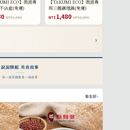
UMI ECO】微波專
【TAKUMI ECO】微波專
不沾盒(免運)
用三層調理鍋(免運)
80
1,480
NT$1,500
NT$
NT$2,000
›
說說開飯 美食故事
每一道菜餚都是一個故事
看全部 ›