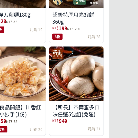
彈刀削麵180g
超級特厚月亮蝦餅
360g
28
$
NT$ 35
199
NT$
NT$ 250
折
月銷 10
8折
月銷 28
良品開飯】川香紅
【所長】茶葉蛋多口
小抄手(1份)
味任選5包組(免運)
59
949
$
NT$
NT$ 88
月銷 21
.7折
月銷 20