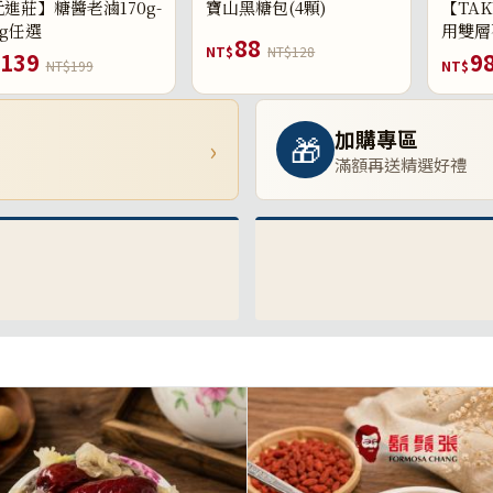
進莊】糖醬老滷170g-
寶山黑糖包(4顆)
【TAK
0g任選
用雙層
88
NT$
NT$128
139
9
NT$199
NT$
加購專區
🎁
›
滿額再送精選好禮