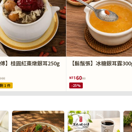
傅】桂圓紅棗燉銀耳250g
【鬍鬚張】冰糖銀耳露300
60
NT$
388
80
剩 1 件
-25%