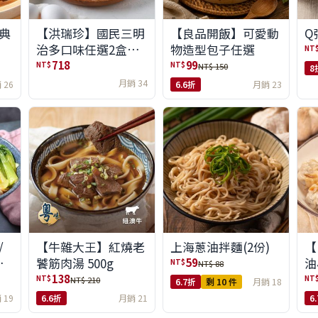
典
【洪瑞珍】國民三明
【良品開飯】可愛動
Q
治多口味任選2盒組
物造型包子任選
NT
(6入/盒)(免運)
718
99
NT$
NT$
NT$ 150
8
月銷 34
 26
6.6折
月銷 23
/
【牛雜大王】紅燒老
上海蔥油拌麵(2份)
【
味
饕筋肉湯 500g
油
59
NT$
NT$ 88
138
NT$
NT
NT$ 210
6.7折
剩 10 件
月銷 18
 19
6.6折
月銷 21
6