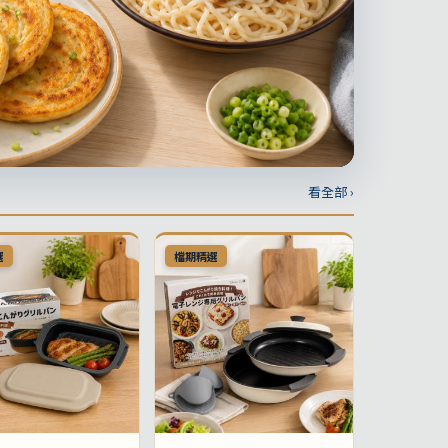
看全部 ›
選
檔期精選