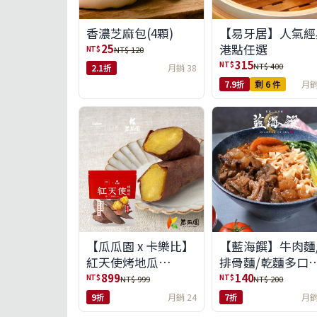
【易牙居】人氣經
香濃芝麻包(4顆)
港點任選
25
NT$
NT$ 120
315
NT$
NT$ 400
2.1折
月銷 38
7.9折
剩 6 件
月銷
【瓜瓜園 x 卡樂比】
【藍海饌】牛肉麵
紅天使烤地瓜
排骨麵/乾麵多口
350g*10包(免運組)
任選
899
140
NT$
NT$
NT$ 999
NT$ 200
9折
月銷 24
7折
月銷