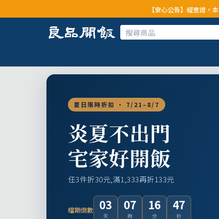
【安心公告】經查證，本公司全品項與上游
夏日限時折扣 · 7/21–8/7
炎夏不出門
宅家好開飯
任3件折30元,滿1,333再折133元
03
07
16
45
檔期倒數
天
時
分
秒