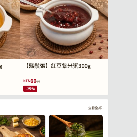
g
【鬍鬚張】紅豆紫米粥300g
60
NT$
80
-25%
查看全部 ›