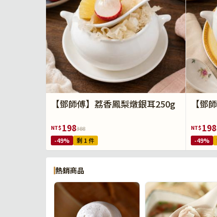
【鄧師傅】荔香鳳梨燉銀耳250g
【鄧師
198
198
NT$
NT$
388
-49%
剩 1 件
-49%
熱銷商品