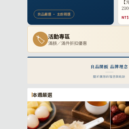
【元
21
良品嚴選 · 主廚親選
NT$
活動專區
🏷
滿額／滿件折扣優惠
良品開飯 品牌理念
關於團隊的理想與軌跡
本週嚴選