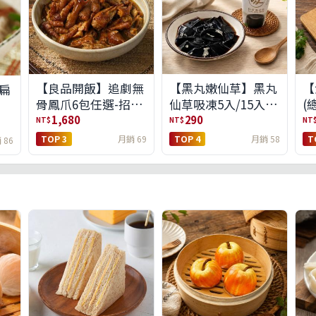
【良品開飯】追劇無
【黑丸嫩仙草】黑丸
【
扁
骨鳳爪6包任選-招牌
仙草吸凍5入/15入
(
原味/濃濃蒜香/過癮
(免運)(預購中8/14出
1,680
290
NT$
NT$
NT
麻辣(免運組)
貨)
TOP 3
月銷 69
TOP 4
月銷 58
T
 86