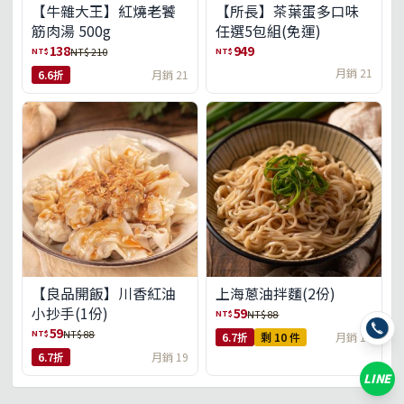
【牛雜大王】紅燒老饕
【所長】茶葉蛋多口味
筋肉湯 500g
任選5包組(免運)
138
949
NT$
NT$
NT$ 210
月銷 21
6.6折
月銷 21
【良品開飯】川香紅油
上海蔥油拌麵(2份)
小抄手(1份)
59
NT$
NT$ 88
59
NT$
NT$ 88
6.7折
剩 10 件
月銷 18
6.7折
月銷 19
LINE