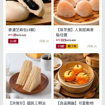
【易牙居】人氣經典港
香濃芝麻包(4顆)
點任選
25
NT$
NT$ 120
315
NT$
NT$ 400
2.1折
月銷 36
7.9折
剩 7 件
月銷 26
【洪瑞珍】國民三明治
【良品開飯】可愛動物