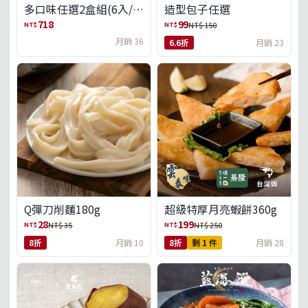
多口味任選2盒組(6入/
造型包子任選
盒)(免運)
718
99
NT$
NT$
NT$ 150
月銷 36
6.6折
月銷 23
Q彈刀削麵180g
超級特厚月亮蝦餅360g
28
199
NT$
NT$
NT$ 35
NT$ 250
8折
月銷 10
8折
剩 1 件
月銷 28