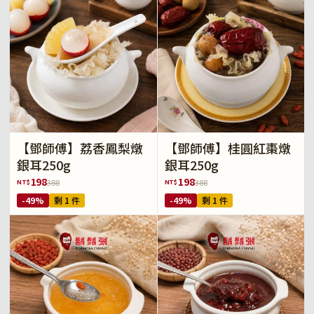
【鄧師傅】荔香鳳梨燉
【鄧師傅】桂圓紅棗燉
銀耳250g
銀耳250g
198
198
NT$
NT$
388
388
-49%
剩 1 件
-49%
剩 1 件