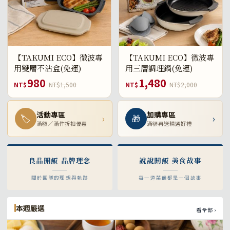
【TAKUMI ECO】微波專
【TAKUMI ECO】微波專
用雙層不沾盒(免運)
用三層調理鍋(免運)
980
1,480
NT$
NT$1,500
NT$
NT$2,000
活動專區
加購專區
🏷
›
🎁
›
滿額／滿件折扣優惠
滿額再送精選好禮
良品開飯 品牌理念
說說開飯 美食故事
關於團隊的理想與軌跡
每一道菜餚都是一個故事
本週嚴選
看全部 ›