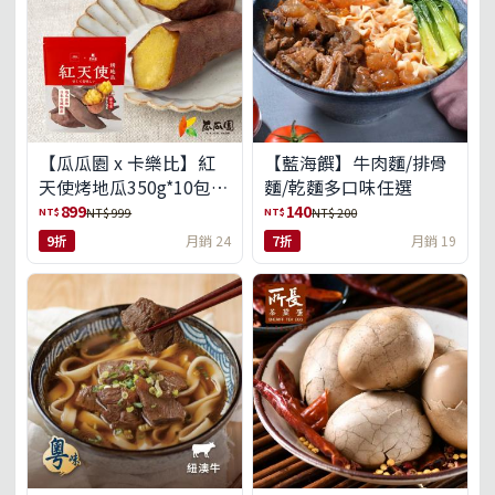
【瓜瓜園 x 卡樂比】紅
【藍海饌】牛肉麵/排骨
天使烤地瓜350g*10包
麵/乾麵多口味任選
(免運組)
899
140
NT$
NT$
NT$ 999
NT$ 200
9折
月銷 24
7折
月銷 19