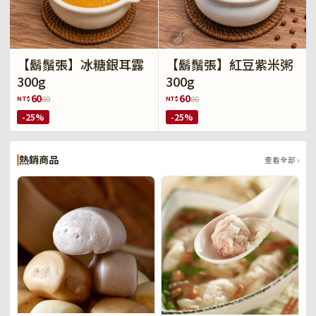
【鬍鬚張】冰糖銀耳露
【鬍鬚張】紅豆紫米粥
300g
300g
60
60
NT$
NT$
80
80
-25%
-25%
熱銷商品
查看全部 ›