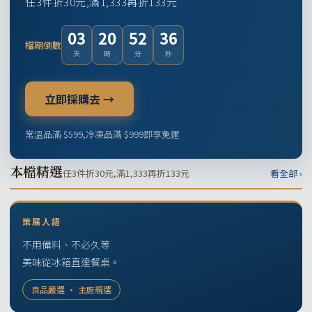
任3件折30元,滿1,333再折133元
03
20
52
35
檔期倒數
天
時
分
秒
立即採購去 →
常溫品滿 $599,冷凍品滿 $999即享免運
本檔精選
任3件折30元,滿1,333再折133元
看全部 ›
策展人語
不用備料、不必久等
美味從冰箱直達餐桌。
良品嚴選 · 主廚親選