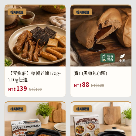
檔期精選
檔期精選
【元進莊】糖醬老滷170g-
寶山黑糖包(4顆)
210g任選
88
NT$
NT$128
139
NT$
NT$199
檔期精選
檔期精選