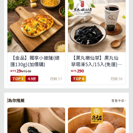
【金品】獨享小披薩(總
【黑丸嫩仙草】黑丸仙
匯130g)(加價購)
草吸凍5入/15入(免運)
(預購中8/14出貨)
29
290
NT$
NT$
NT$ 59
TOP 5
4.9折
月銷 57
TOP 6
月銷 56
為你推薦
查看全部 ›