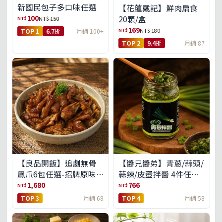
新國民包子多口味任選
【花蓮戴記】鮮肉扁食
100
20顆/盒
NT$
NT$ 150
169
NT$
NT$ 180
TOP 1
6.7折
月銷 100+
TOP 2
9.4折
月銷 87
【良品開飯】追劇無骨
【醬兄醬弟】青蔥/蒜頭/
鳳爪6包任選-招牌原味/
蒜辣/皮蛋拌醬 4件任選
濃濃蒜香/過癮麻辣(免運
(免運組)
1,680
766
NT$
NT$
組)
TOP 3
月銷 68
TOP 4
月銷 58