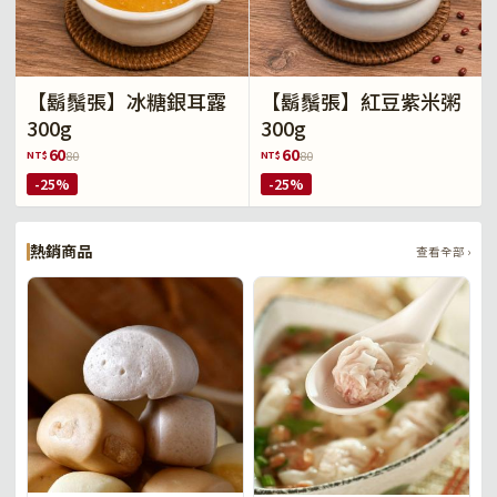
【鬍鬚張】冰糖銀耳露
【鬍鬚張】紅豆紫米粥
300g
300g
60
60
NT$
NT$
80
80
-25%
-25%
熱銷商品
查看全部 ›