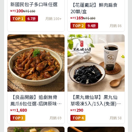
新國民包子多口味任選
【花蓮戴記】鮮肉扁食
100
20顆/盒
NT$
NT$ 150
169
NT$
NT$ 180
TOP 1
6.7折
月銷 100+
TOP 2
9.4折
月銷 86
【良品開飯】追劇無骨
【黑丸嫩仙草】黑丸仙
鳳爪6包任選-招牌原味/
草吸凍5入/15入(免運)
濃濃蒜香/過癮麻辣(免運
(預購中8/14出貨)
1,680
290
NT$
NT$
組)
TOP 3
月銷 69
TOP 4
月銷 58