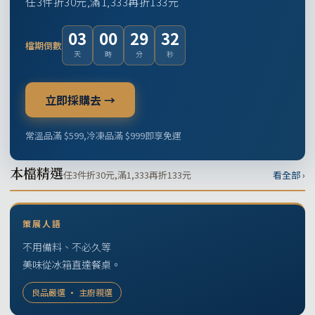
任3件折30元,滿1,333再折133元
03
00
29
31
檔期倒數
天
時
分
秒
立即採購去 →
常溫品滿 $599,冷凍品滿 $999即享免運
本檔精選
任3件折30元,滿1,333再折133元
看全部 ›
策展人語
不用備料、不必久等
美味從冰箱直達餐桌。
良品嚴選 · 主廚親選