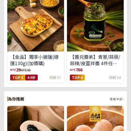
【金品】獨享小披薩(總
【醬兄醬弟】青蔥/蒜頭/
匯130g)(加價購)
蒜辣/皮蛋拌醬 4件任選
(免運組)
29
766
NT$
NT$
NT$ 59
TOP 5
4.9折
月銷 57
TOP 6
月銷 54
為你推薦
查看全部 ›