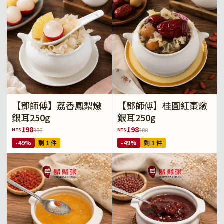
【鄧師傅】荔香鳳梨燉
【鄧師傅】桂圓紅棗燉
銀耳250g
銀耳250g
198
198
NT$
NT$
388
388
-49%
剩 1 件
-49%
剩 1 件