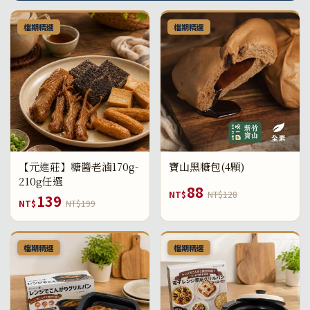
檔期精選
檔期精選
【元進莊】糖醬老滷170g-
寶山黑糖包(4顆)
210g任選
88
NT$
NT$128
139
NT$
NT$199
檔期精選
檔期精選