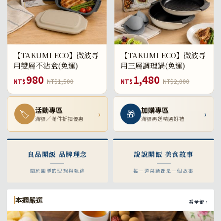
【TAKUMI ECO】微波專
【TAKUMI ECO】微波專
用雙層不沾盒(免運)
用三層調理鍋(免運)
980
1,480
NT$
NT$1,500
NT$
NT$2,000
活動專區
加購專區
🏷
›
🎁
›
滿額／滿件折扣優惠
滿額再送精選好禮
良品開飯 品牌理念
說說開飯 美食故事
關於團隊的理想與軌跡
每一道菜餚都是一個故事
本週嚴選
看全部 ›