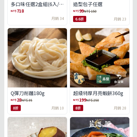
多口味任選2盒組(6入/
造型包子任選
盒)(免運)
718
99
NT$
NT$
NT$ 150
月銷 34
6.6折
月銷 23
Q彈刀削麵180g
超級特厚月亮蝦餅360g
28
199
NT$
NT$
NT$ 35
NT$ 250
8折
月銷 10
8折
月銷 28