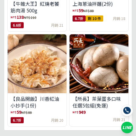
【牛雜大王】紅燒老饕
上海蔥油拌麵(2份)
筋肉湯 500g
59
NT$
NT$ 88
138
NT$
NT$ 210
6.7折
剩 10 件
月銷 18
6.6折
月銷 21
【良品開飯】川香紅油
【所長】茶葉蛋多口味
小抄手(1份)
任選5包組(免運)
59
949
NT$
NT$
NT$ 88
月銷 21
6.7折
月銷 20
LINE