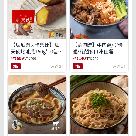
【瓜瓜園 x 卡樂比】紅
【藍海饌】牛肉麵/排骨
天使烤地瓜350g*10包
麵/乾麵多口味任選
(免運組)
899
140
NT$
NT$
NT$ 999
NT$ 200
9折
月銷 24
7折
月銷 19