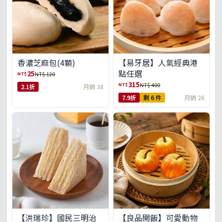
【易牙居】人氣經典港
香濃芝麻包(4顆)
點任選
25
NT$
NT$ 120
315
NT$
NT$ 400
2.1折
月銷 38
7.9折
剩 6 件
月銷 26
【洪瑞珍】國民三明治
【良品開飯】可愛動物