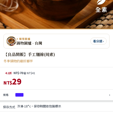
⭐ 暖胃圍爐
看分類 ›
鍋物圍爐 · 台灣
【良品開飯】手工麵線(純素)
冬季鍋物的最好夥伴
NT$ 70
4.1折
省 NT$41
29
NT$
›
規格
1入
冷凍-18°c，保存時間依包裝標示
保存方式