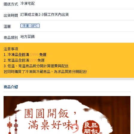
冷凍宅配
運送方式
訂單成立後2-3個工作天內出貨
出貨時間
冷凍 -18°C
溫層
地方菜餚
商品類別
注意事項
1. 冷凍品全館滿
$999
免運
2.
常溫品全館滿
$599
免運
3.
低溫、常溫商品將分開計算運費與配送
若同時購買了冷凍與冷藏商品，為求品質將分開配送!
商品介紹