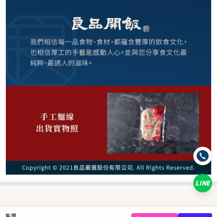
29
NT$
NT$ 70
4.1折
規格
1入
LINE
數量
−
+
售價