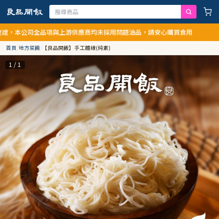
證，本公司全品項與上游供應商均未採用問題油品，請安心購買食用
首頁
/
地方菜餚
/
【良品開飯】手工麵線(純素)
1 / 1