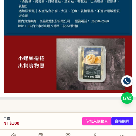
100
NT$
NT$ 150
6.7折
規格
小螺絲捲捲6顆/盒
LINE
數量
−
+
售價
庫存 47 件
加入購物車
直接購買
NT$
100
加入購物車
直接購買