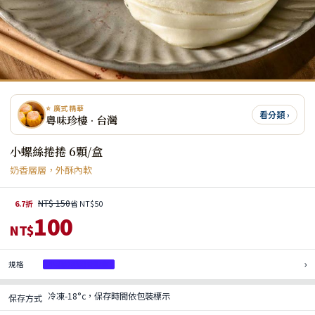
⭐ 廣式精華
看分類 ›
粵味珍樓 · 台灣
小螺絲捲捲 6顆/盒
奶香層層，外酥內軟
NT$ 150
6.7折
省 NT$50
100
NT$
›
規格
小螺絲捲捲6顆/盒
冷凍-18°c，保存時間依包裝標示
保存方式