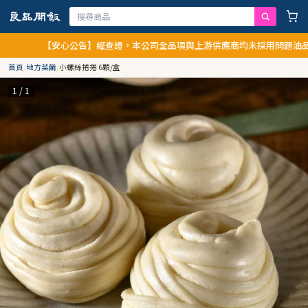
【安心公告】經查證，本公司全品項與上游供應商均未採用問題油品，請安心
首頁
/
地方菜餚
/
小螺絲捲捲 6顆/盒
1 / 1