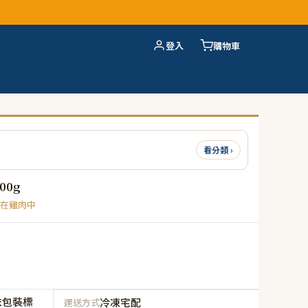
登入
購物車
看分類 ›
00g
在雞肉中
依包裝標
冷凍宅配
運送方式