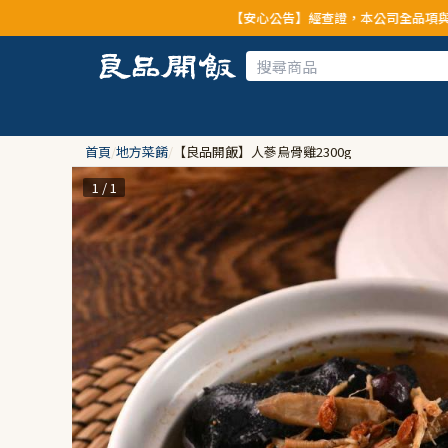
【安心公告】經查證，本公司全品項與上游供應商均未
首頁
/
地方菜餚
/
【良品開飯】人蔘烏骨雞2300g
1 / 1