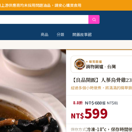
採用問題油品，請安心購買食用
商品
分類
開飯故事館
⭐ 暖胃圍爐
鍋物圍爐 · 台灣
【良品開飯】人蔘烏骨雞23
經過多個小時燉煮，將滿滿的精華鎖
NT$ 680
8.8折
省 NT$81
599
NT$
冷凍-18°c，保存時間
保存方式