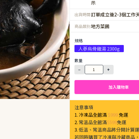
示
訂單成立後2-3個工作
出貨時間
地方菜餚
商品類別
規格
人蔘烏骨雞湯 2300g
數量
−
+
加入購物車
注意事項
1. 冷凍品全館滿
$999
免運
2.
常溫品全館滿
$599
免運
3.
低溫、常溫商品將分開計算
若同時購買了冷凍與冷藏商品，