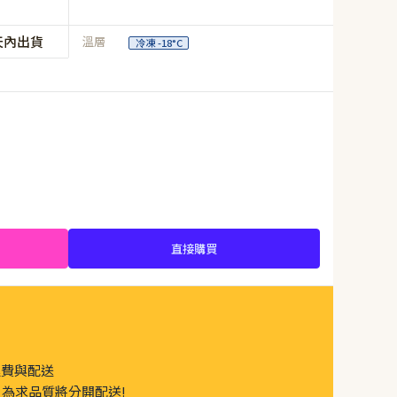
天內出貨
溫層
冷凍 -18°C
直接購買
運費與配送
為求品質將分開配送!