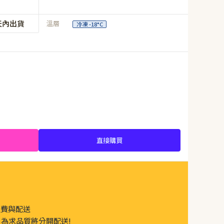
天內出貨
溫層
冷凍 -18°C
直接購買
運費與配送
為求品質將分開配送!