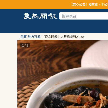
【安心公告】經查證，本公司全品項與上游
首頁
/
地方菜餚
/
【良品開飯】人蔘烏骨雞2300g
1 / 1