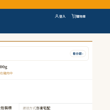
登入
購物車
看分類 ›
00g
在雞肉中
依包裝標
冷凍宅配
運送方式