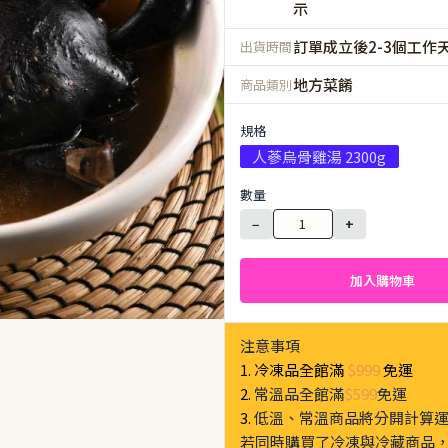
示
訂單成立後2-3個工作
出貨時間
地方菜餚
商品類別
規格
人蔘烏骨雞湯 2300g
數量
−
+
加入購物車
注意事項
1. 冷凍品全館滿
$999
免運
2.
常溫品全館滿
$599
免運
3.
低溫、常溫商品將分開計算
若同時購買了冷凍與冷藏商品，