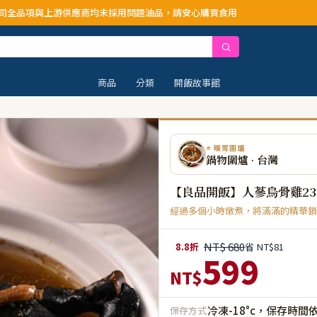
供應商均未採用問題油品，請安心購買食用
商品
分類
開飯故事館
⭐ 暖胃圍爐
鍋物圍爐 · 台灣
【良品開飯】人蔘烏骨雞23
經過多個小時燉煮，將滿滿的精華鎖
NT$ 680
8.8折
省 NT$81
599
NT$
冷凍-18°c，保存時間
保存方式