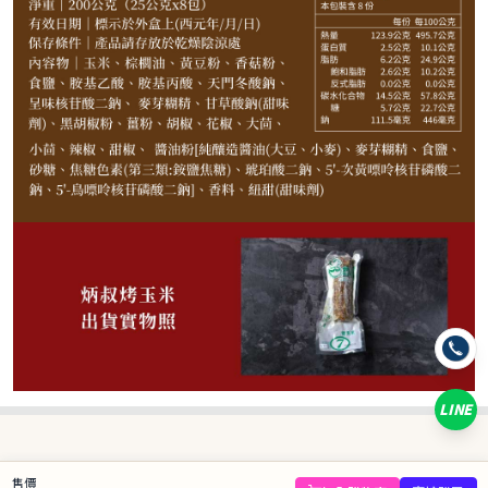
90
NT$
NT$ 100
9折
規格
炳叔碳烤玉米-黑胡椒
炳叔碳烤玉米-原味
炳叔碳烤玉米-哇沙米
炳叔碳烤玉米-綜合(小辣)
LINE
數量
−
+
售價
庫存 50 件