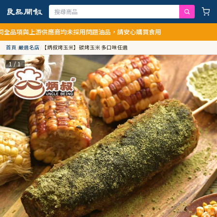
供應商均未採用問題油品，請安心購買食用
首頁
/
嚴選名店
/
【炳叔烤玉米】碳烤玉米 多口味任選
1 / 1