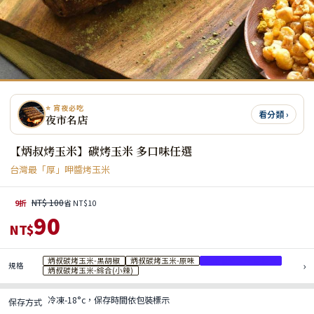
⭐ 宵夜必吃
看分類 ›
夜市名店
【炳叔烤玉米】碳烤玉米 多口味任選
台灣最「厚」呷醬烤玉米
NT$ 100
9折
省 NT$10
90
NT$
炳叔碳烤玉米-黑胡椒
炳叔碳烤玉米-原味
炳叔碳烤玉米-哇沙米
›
規格
炳叔碳烤玉米-綜合(小辣)
冷凍-18°c，保存時間依包裝標示
保存方式