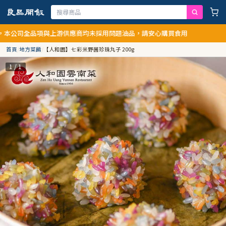
全品項與上游供應商均未採用問題油品，請安心購買食用
首頁
/
地方菜餚
/
【人和園】七彩米野菌珍珠丸子 200g
1 / 1