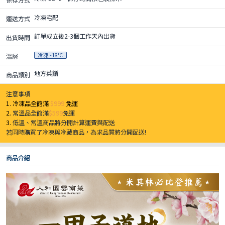
冷凍宅配
運送方式
訂單成立後2-3個工作天內出貨
出貨時間
冷凍 -18°C
溫層
地方菜餚
商品類別
注意事項
1. 冷凍品全館滿
$999
免運
2.
常溫品全館滿
$599
免運
3.
低溫、常溫商品將分開計算運費與配送
若同時購買了冷凍與冷藏商品，為求品質將分開配送!
商品介紹