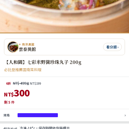
⭐ 南洋異館
看分類 ›
雲泰異館
【人和園】七彩米野菌珍珠丸子 200g
必比登推薦雲南菜料理
NT$ 499
6折
省 NT$199
300
NT$
剩
5
件
›
規格
七彩米野菌珍珠丸子 200g
冷凍-18°c，保存時間依包裝標示
保存方式