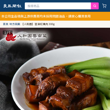
品項與上游供應商均未採用問題油品，請安心購買食用
首頁
/
地方菜餚
/
【人和園】雲滇紅燒肉 300g
1 / 1