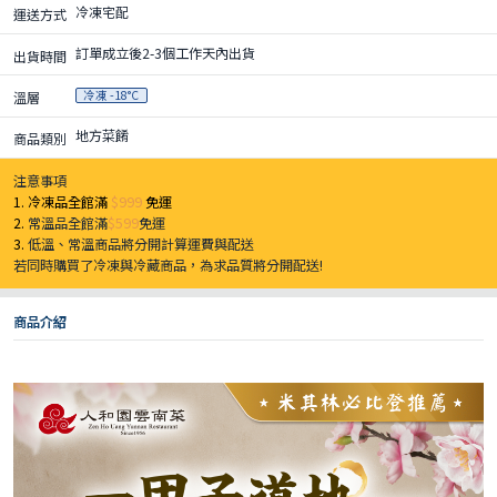
冷凍宅配
運送方式
訂單成立後2-3個工作天內出貨
出貨時間
冷凍 -18°C
溫層
地方菜餚
商品類別
注意事項
1. 冷凍品全館滿
$999
免運
2.
常溫品全館滿
$599
免運
3.
低溫、常溫商品將分開計算運費與配送
若同時購買了冷凍與冷藏商品，為求品質將分開配送!
商品介紹