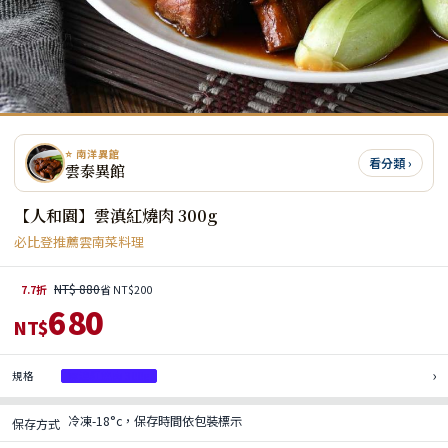
⭐ 南洋異館
看分類 ›
雲泰異館
【人和園】雲滇紅燒肉 300g
必比登推薦雲南菜料理
NT$ 880
7.7折
省 NT$200
680
NT$
›
規格
雲滇紅燒肉 300g
冷凍-18°c，保存時間依包裝標示
保存方式