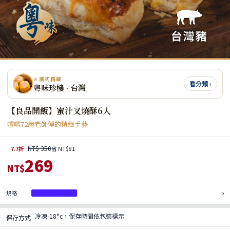
⭐ 廣式精華
看分類 ›
粵味珍樓 · 台灣
【良品開飯】蜜汁叉燒酥6入
嚐嚐72層老師傅的精緻手藝
NT$ 350
7.7折
省 NT$81
269
NT$
›
規格
蜜汁叉燒酥 6入
冷凍-18°c，保存時間依包裝標示
保存方式