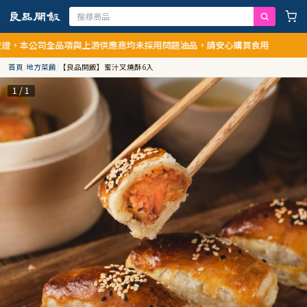
，本公司全品項與上游供應商均未採用問題油品，請安心購買食用
首頁
/
地方菜餚
/
【良品開飯】蜜汁叉燒酥6入
1 / 1