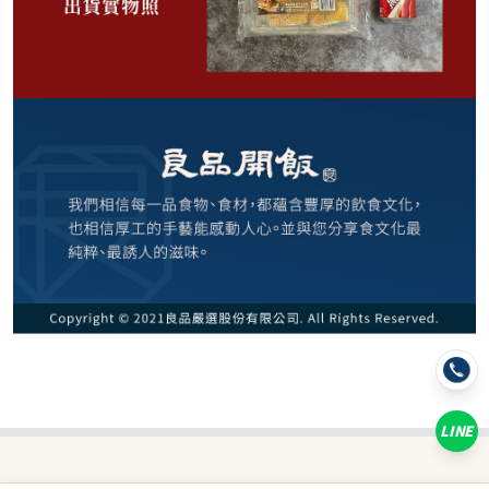
269
NT$
NT$ 350
7.7折
規格
蜜汁叉燒酥 6入
LINE
數量
−
+