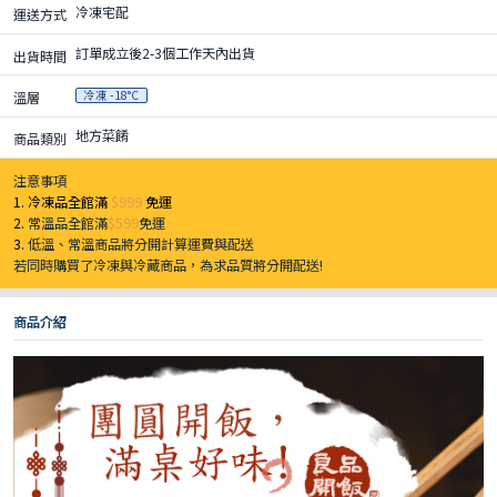
冷凍宅配
運送方式
訂單成立後2-3個工作天內出貨
出貨時間
冷凍 -18°C
溫層
地方菜餚
商品類別
注意事項
1. 冷凍品全館滿
$999
免運
2.
常溫品全館滿
$599
免運
3.
低溫、常溫商品將分開計算運費與配送
若同時購買了冷凍與冷藏商品，為求品質將分開配送!
商品介紹