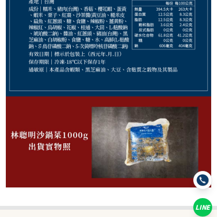
299
NT$
NT$ 380
7.9折
剩
17
件
規格
【林聰明】經典沙鍋菜1000g
LINE