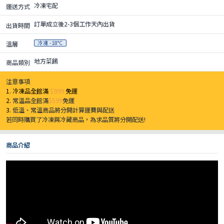
冷凍宅配
運送方式
訂單成立後2-3個工作天內出貨
出貨時間
冷凍 -18°C
溫層
地方菜餚
商品類別
注意事項
1. 冷凍品全館滿
$999
免運
2.
常溫品全館滿
$599
免運
3.
低溫、常溫商品將分開計算運費與配送
若同時購買了冷凍與冷藏商品，為求品質將分開配送!
商品介紹