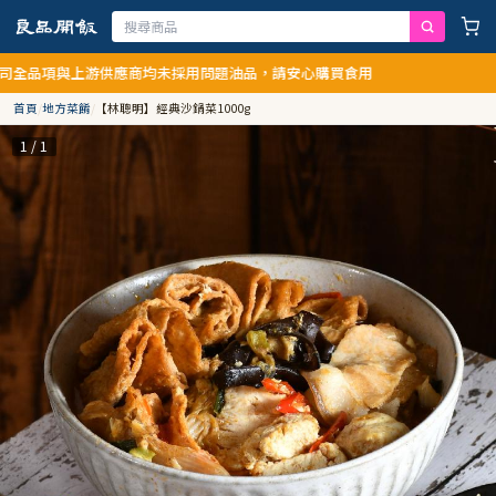
與上游供應商均未採用問題油品，請安心購買食用
首頁
/
地方菜餚
/
【林聰明】經典沙鍋菜1000g
1 / 1