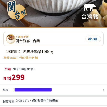
⭐ 海味鮮活
看分類 ›
閩台海宴 · 台灣
【林聰明】經典沙鍋菜1000g
嘉義70年三代的傳奇老舖
NT$ 380
7.9折
省 NT$81
299
NT$
›
規格
【林聰明】經典沙鍋菜1000g
冷凍-18°c，保存時間依包裝標示
保存方式