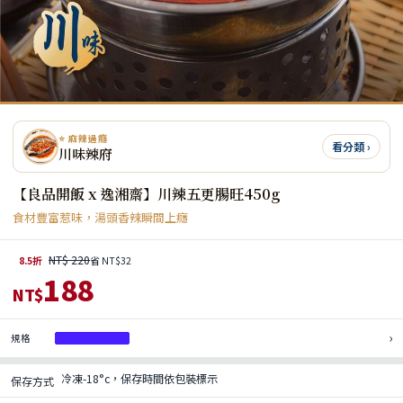
⭐ 麻辣過癮
看分類 ›
川味辣府
【良品開飯 x 逸湘齋】川辣五更腸旺450g
食材豐富惹味，湯頭香辣瞬間上癮
NT$ 220
8.5折
省 NT$32
188
NT$
›
規格
五更腸旺450g
冷凍-18°c，保存時間依包裝標示
保存方式