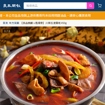
，本公司全品項與上游供應商均未採用問題油品，請安心購買食用
首頁
/
地方菜餚
/
【良品開飯 x 逸湘齋】川辣五更腸旺450g
1 / 1