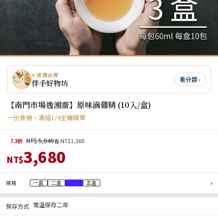
⭐ 送禮必買
看分類 ›
伴手好物坊
【南門市場逸湘齋】原味滴雞精 (10入/盒)
一份食補，濃縮1/4全雞精華
NT$ 5,040
7.3折
省 NT$1,360
3,680
NT$
›
規格
一盒
二盒
三盒
五盒
常溫保存二年
保存方式