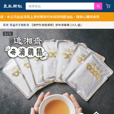
，本公司全品項與上游供應商均未採用問題油品，請安心購買食用
首頁
/
常溫伴手與乾貨
/
【南門市場逸湘齋】原味滴雞精 (10入/盒)
1 / 1