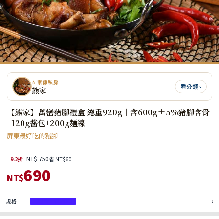
⭐ 家傳私房
看分類 ›
熊家
【熊家】萬巒豬腳禮盒 總重920g｜含600g±5%豬腳含骨
+120g醬包+200g麵線
屏東最好吃的豬腳
NT$ 750
9.2折
省 NT$60
690
NT$
›
規格
1入(含二包醬料)