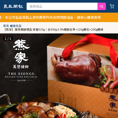
公司全品項與上游供應商均未採用問題油品，請安心購買食用
首頁
/
嚴選名店
/
【熊家】萬巒豬腳禮盒 總重920g｜含600g±5%豬腳含骨+120g醬包+200g麵線
1 / 1