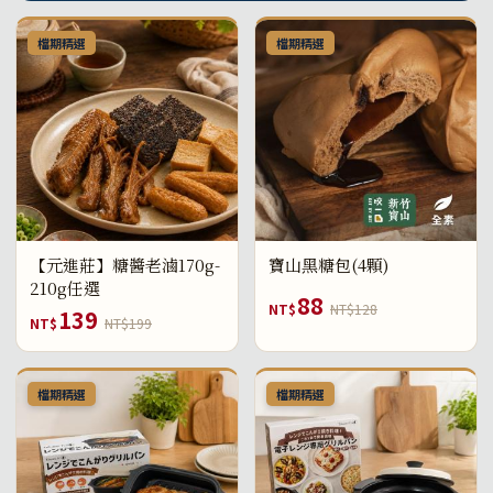
檔期精選
檔期精選
【元進莊】糖醬老滷170g-
寶山黑糖包(4顆)
210g任選
88
NT$
NT$128
139
NT$
NT$199
檔期精選
檔期精選