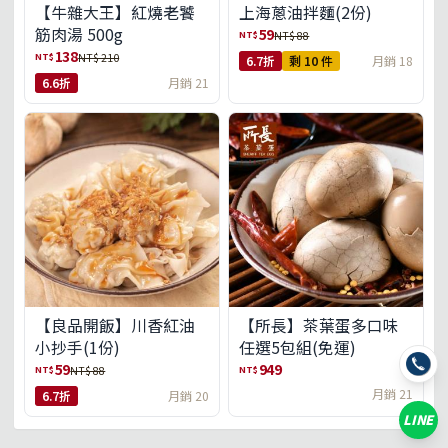
【牛雜大王】紅燒老饕
上海蔥油拌麵(2份)
筋肉湯 500g
59
NT$
NT$ 88
138
NT$
NT$ 210
6.7折
剩 10 件
月銷 18
6.6折
月銷 21
【良品開飯】川香紅油
【所長】茶葉蛋多口味
小抄手(1份)
任選5包組(免運)
59
949
NT$
NT$
NT$ 88
月銷 21
6.7折
月銷 20
LINE