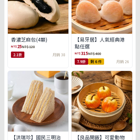
【易牙居】人氣經典港
香濃芝麻包(4顆)
點任選
25
NT$
NT$ 120
315
NT$
NT$ 400
2.1折
月銷 38
7.9折
剩 6 件
月銷 26
【洪瑞珍】國民三明治
【良品開飯】可愛動物