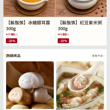
【鬍鬚張】冰糖銀耳露
【鬍鬚張】紅豆紫米粥
300g
300g
60
60
NT$
NT$
80
80
-25%
-25%
熱銷商品
查看全部 ›