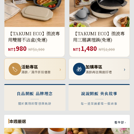
【TAKUMI ECO】微波專
【TAKUMI ECO】微波專
用雙層不沾盒(免運)
用三層調理鍋(免運)
980
1,480
NT$
NT$1,500
NT$
NT$2,000
活動專區
加購專區
🏷
›
🎁
›
滿額／滿件折扣優惠
滿額再送精選好禮
良品開飯 品牌理念
說說開飯 美食故事
關於團隊的理想與軌跡
每一道菜餚都是一個故事
本週嚴選
看全部 ›