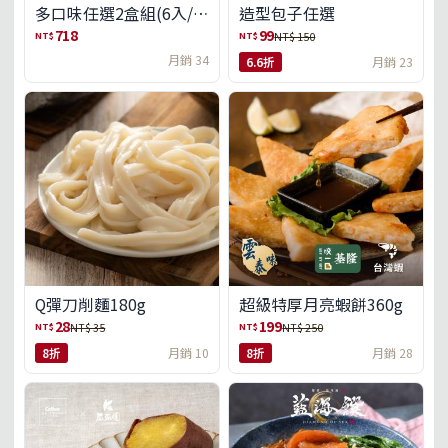
多口味任選2盒組(6入/
造型包子任選
盒)(免運)
718
99
NT$
NT$
NT$ 150
月銷 34
6.6折
月銷 23
Q彈刀削麵180g
超級特厚月亮蝦餅360g
28
199
NT$
NT$
NT$ 35
NT$ 250
8折
月銷 10
8折
月銷 28