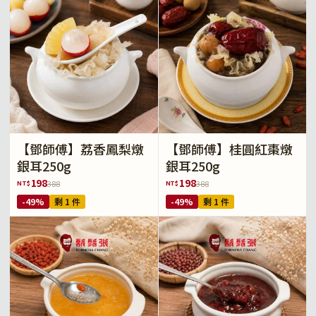
【鄧師傅】荔香鳳梨燉
【鄧師傅】桂圓紅棗燉
銀耳250g
銀耳250g
198
198
NT$
NT$
388
388
-49%
剩 1 件
-49%
剩 1 件