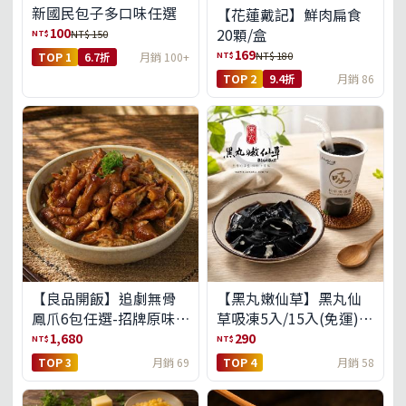
新國民包子多口味任選
【花蓮戴記】鮮肉扁食
100
20顆/盒
NT$
NT$ 150
169
NT$
NT$ 180
TOP 1
6.7折
月銷 100+
TOP 2
9.4折
月銷 86
【良品開飯】追劇無骨
【黑丸嫩仙草】黑丸仙
鳳爪6包任選-招牌原味/
草吸凍5入/15入(免運)
濃濃蒜香/過癮麻辣(免運
(預購中8/14出貨)
1,680
290
NT$
NT$
組)
TOP 3
月銷 69
TOP 4
月銷 58