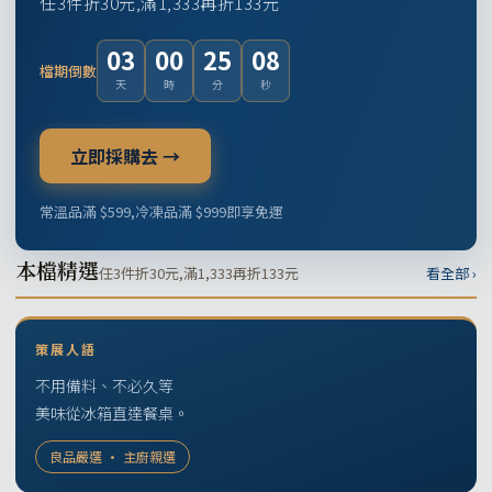
任3件折30元,滿1,333再折133元
03
00
25
07
檔期倒數
天
時
分
秒
立即採購去 →
常溫品滿 $599,冷凍品滿 $999即享免運
本檔精選
任3件折30元,滿1,333再折133元
看全部 ›
策展人語
不用備料、不必久等
美味從冰箱直達餐桌。
良品嚴選 · 主廚親選