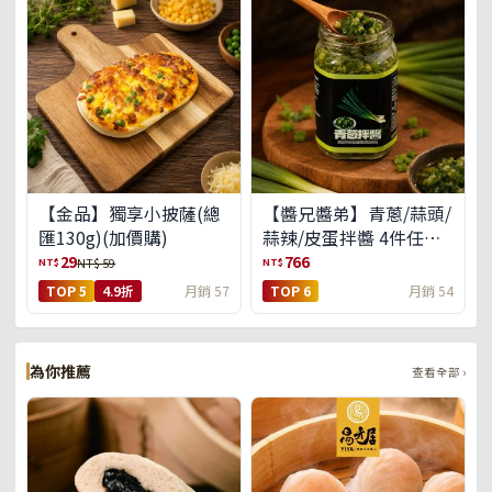
【金品】獨享小披薩(總
【醬兄醬弟】青蔥/蒜頭/
匯130g)(加價購)
蒜辣/皮蛋拌醬 4件任選
(免運組)
29
766
NT$
NT$
NT$ 59
TOP 5
4.9折
月銷 57
TOP 6
月銷 54
為你推薦
查看全部 ›