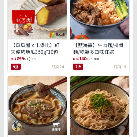
【瓜瓜園 x 卡樂比】紅
【藍海饌】牛肉麵/排骨
天使烤地瓜350g*10包
麵/乾麵多口味任選
(免運組)
899
140
NT$
NT$
NT$ 999
NT$ 200
9折
月銷 24
7折
月銷 19