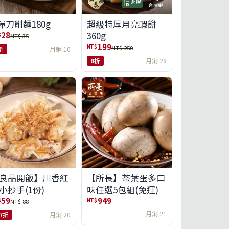
彈刀削麵180g
超級特厚月亮蝦餅
360g
28
$
NT$ 35
199
NT$
NT$ 250
折
月銷 10
8折
月銷 28
良品開飯】川香紅
【所長】茶葉蛋多口
小抄手(1份)
味任選5包組(免運)
59
949
$
NT$
NT$ 88
月銷 21
.7折
月銷 20