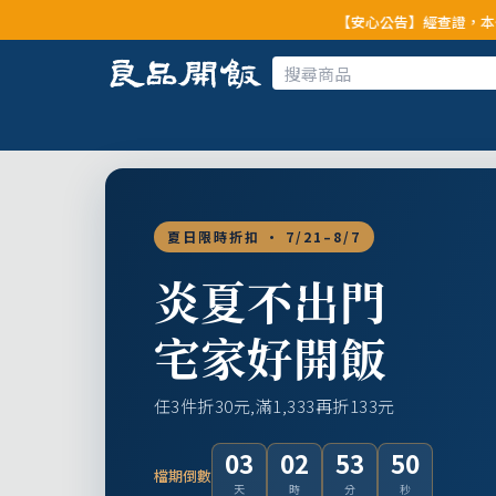
【安心公告】經查證，本公司全品項與上游
夏日限時折扣 · 7/21–8/7
炎夏不出門
宅家好開飯
任3件折30元,滿1,333再折133元
03
02
53
48
檔期倒數
天
時
分
秒