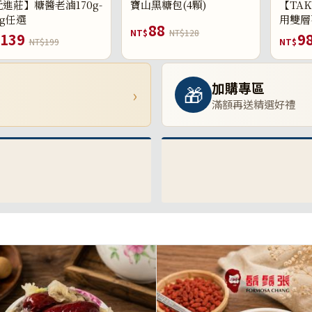
進莊】糖醬老滷170g-
寶山黑糖包(4顆)
【TAK
0g任選
用雙層
88
NT$
NT$128
139
9
NT$199
NT$
加購專區
🎁
›
滿額再送精選好禮