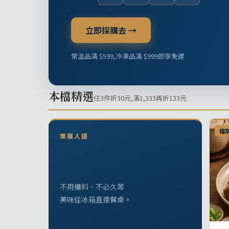
立即採購去 →
常溫品滿 $599,冷凍品滿 $999即享免運
本檔精選
任3件折30元,滿1,333再折133元
檔
策展人語
不用備料、不必久等
美味從冰箱直達餐桌。