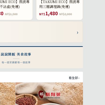
UMI ECO】微波專
【TAKUMI ECO】微波專
不沾盒(免運)
用三層調理鍋(免運)
80
1,480
NT$1,500
NT$
NT$2,000
›
說說開飯 美食故事
每一道菜餚都是一個故事
看全部 ›