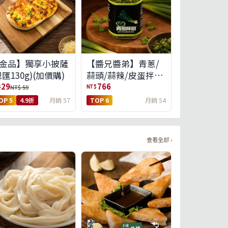
金品】獨享小披薩
【醬兄醬弟】青蔥/
總匯130g)(加價購)
蒜頭/蒜辣/皮蛋拌醬
4件任選(免運組)
29
766
$
NT$
NT$ 59
OP 5
4.9折
月銷 57
TOP 6
月銷 54
查看全部 ›