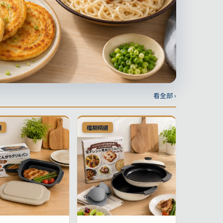
看全部 ›
選
檔期精選