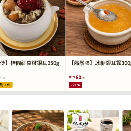
傅】桂圓紅棗燉銀耳250g
【鬍鬚張】冰糖銀耳露300
60
NT$
388
80
剩 1 件
-25%