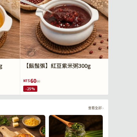
g
【鬍鬚張】紅豆紫米粥300g
60
NT$
80
-25%
查看全部 ›