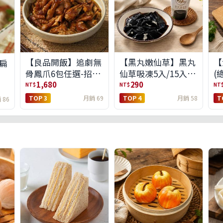
【良品開飯】追劇無
【黑丸嫩仙草】黑丸
【
扁
骨鳳爪6包任選-招牌
仙草吸凍5入/15入
(
原味/濃濃蒜香/過癮
(免運)(預購中8/14出
1,680
290
NT$
NT$
NT
麻辣(免運組)
貨)
TOP 3
月銷 69
TOP 4
月銷 58
T
 86