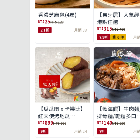
【易牙居】人氣經
香濃芝麻包(4顆)
港點任選
25
NT$
NT$ 120
315
NT$
NT$ 400
2.1折
月銷 38
7.9折
剩 6 件
月銷
【瓜瓜園 x 卡樂比】
【藍海饌】牛肉麵
紅天使烤地瓜
排骨麵/乾麵多口
350g*10包(免運組)
任選
899
140
NT$
NT$
NT$ 999
NT$ 200
9折
月銷 24
7折
月銷