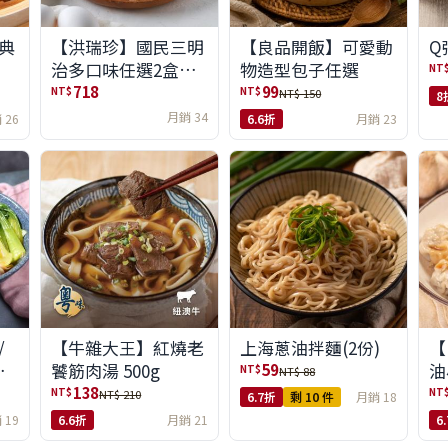
典
【洪瑞珍】國民三明
【良品開飯】可愛動
Q
治多口味任選2盒組
物造型包子任選
NT
(6入/盒)(免運)
718
99
NT$
NT$
NT$ 150
8
月銷 34
 26
6.6折
月銷 23
/
【牛雜大王】紅燒老
上海蔥油拌麵(2份)
【
味
饕筋肉湯 500g
油
59
NT$
NT$ 88
138
NT$
NT
NT$ 210
6.7折
剩 10 件
月銷 18
 19
6.6折
月銷 21
6