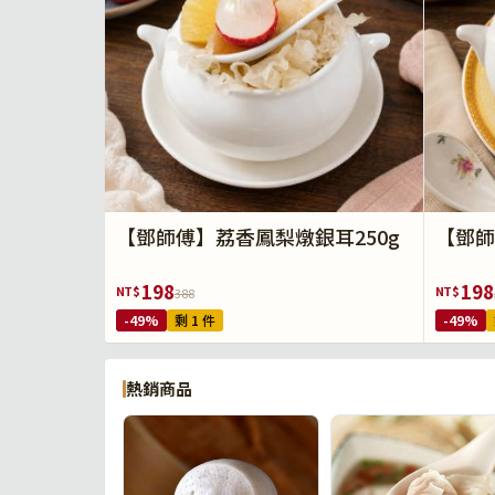
【鄧師傅】荔香鳳梨燉銀耳250g
【鄧師
198
198
NT$
NT$
388
-49%
剩 1 件
-49%
熱銷商品