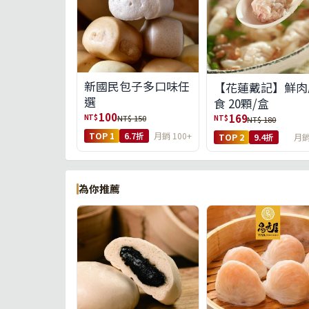
新國民包子多口味任
【花蓮戴記】鮮肉
選
食 20顆/盒
100
169
NT$
NT$ 150
NT$
NT$ 180
TOP 1
6.7折
月銷 100+
TOP 2
9.4折
月銷
為你推薦