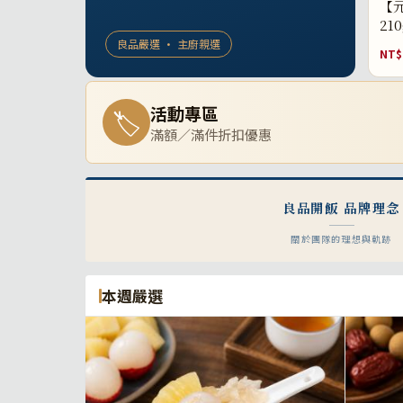
【元
21
良品嚴選 · 主廚親選
NT$
活動專區
🏷
滿額／滿件折扣優惠
良品開飯 品牌理念
關於團隊的理想與軌跡
本週嚴選