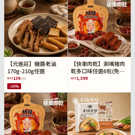
【元進莊】糖醬老滷
【快車肉乾】涮嘴豬肉
170g-210g任選
乾多口味任選6包(免運
組)
139
1,599
NT$
NT$
199
-30%