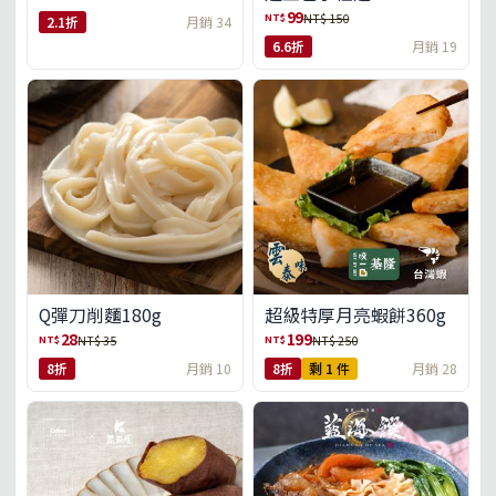
99
NT$
NT$ 150
2.1折
月銷 34
6.6折
月銷 19
Q彈刀削麵180g
超級特厚月亮蝦餅360g
28
199
NT$
NT$
NT$ 35
NT$ 250
8折
月銷 10
8折
剩 1 件
月銷 28