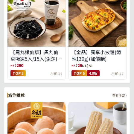
【黑丸嫩仙草】黑丸仙
【金品】獨享小披薩(總
草吸凍5入/15入(免運)
匯130g)(加價購)
(預購中8/14出貨)
290
29
NT$
NT$
NT$ 59
TOP 5
月銷 56
TOP 6
4.9折
月銷 55
為你推薦
查看全部 ›