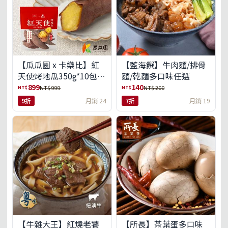
【瓜瓜園 x 卡樂比】紅
【藍海饌】牛肉麵/排骨
天使烤地瓜350g*10包
麵/乾麵多口味任選
(免運組)
899
140
NT$
NT$
NT$ 999
NT$ 200
9折
月銷 24
7折
月銷 19
【牛雜大王】紅燒老饕
【所長】茶葉蛋多口味