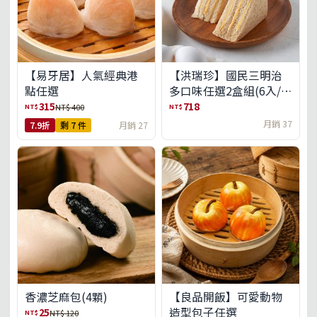
【易牙居】人氣經典港
【洪瑞珍】國民三明治
點任選
多口味任選2盒組(6入/
盒)(免運)
315
718
NT$
NT$
NT$ 400
月銷 37
7.9折
剩 7 件
月銷 27
【良品開飯】可愛動物
香濃芝麻包(4顆)
造型包子任選
25
NT$
NT$ 120