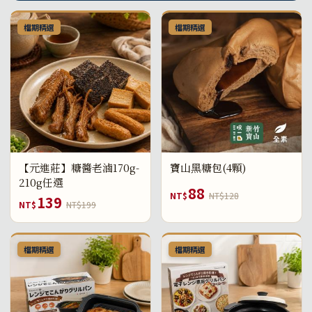
檔期精選
檔期精選
【元進莊】糖醬老滷170g-
寶山黑糖包(4顆)
210g任選
88
NT$
NT$128
139
NT$
NT$199
檔期精選
檔期精選