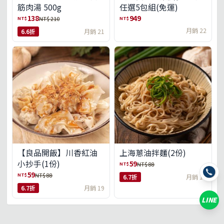
筋肉湯 500g
任選5包組(免運)
138
949
NT$
NT$
NT$ 210
月銷 22
6.6折
月銷 21
【良品開飯】川香紅油
上海蔥油拌麵(2份)
小抄手(1份)
59
NT$
NT$ 88
59
NT$
NT$ 88
6.7折
月銷 18
6.7折
月銷 19
LINE