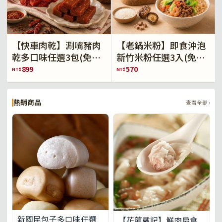
【快車肉乾】涮嘴豬肉
【老鍋米粉】即食沖泡
乾多口味任選3包(免運
新竹米粉任選3入(免運
組)
組)
899
570
NT$
NT$
熱銷商品
查看全部 ›
新國民包子多口味任選
【花蓮戴記】鮮肉扁食