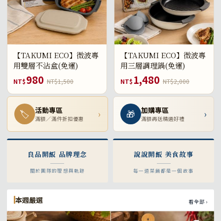
【TAKUMI ECO】微波專
【TAKUMI ECO】微波專
用雙層不沾盒(免運)
用三層調理鍋(免運)
980
1,480
NT$
NT$1,500
NT$
NT$2,000
活動專區
加購專區
🏷
›
🎁
›
滿額／滿件折扣優惠
滿額再送精選好禮
良品開飯 品牌理念
說說開飯 美食故事
關於團隊的理想與軌跡
每一道菜餚都是一個故事
本週嚴選
看全部 ›