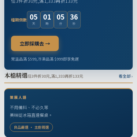
任3件折30元,滿1,333再折133元
05
01
05
35
檔期倒數
天
時
分
秒
立即採購去 →
常溫品滿 $599,冷凍品滿 $999即享免運
本檔精選
任3件折30元,滿1,333再折133元
看全部 ›
策展人語
不用備料、不必久等
美味從冰箱直達餐桌。
良品嚴選 · 主廚親選