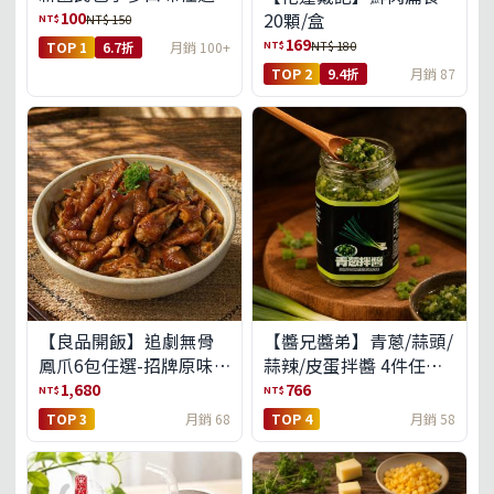
100
20顆/盒
NT$
NT$ 150
169
NT$
NT$ 180
TOP 1
6.7折
月銷 100+
TOP 2
9.4折
月銷 87
【良品開飯】追劇無骨
【醬兄醬弟】青蔥/蒜頭/
鳳爪6包任選-招牌原味/
蒜辣/皮蛋拌醬 4件任選
濃濃蒜香/過癮麻辣(免運
(免運組)
1,680
766
NT$
NT$
組)
TOP 3
月銷 68
TOP 4
月銷 58